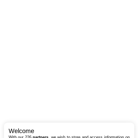
Intéressant ? Partagez !
Welcome
With our 226
partners
, we wish to store and access information on