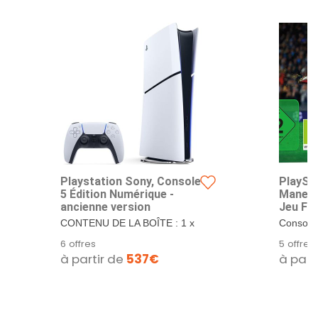
Playstation Sony, Console
PlaySt
5 Édition Numérique -
Manett
ancienne version
Jeu FC
digital
CONTENU DE LA BOÎTE : 1 x
Console 
Sony Console PlayStation 5
+ The La
6 offres
5 offres
Édition...
Remaster
à partir de
537€
à part