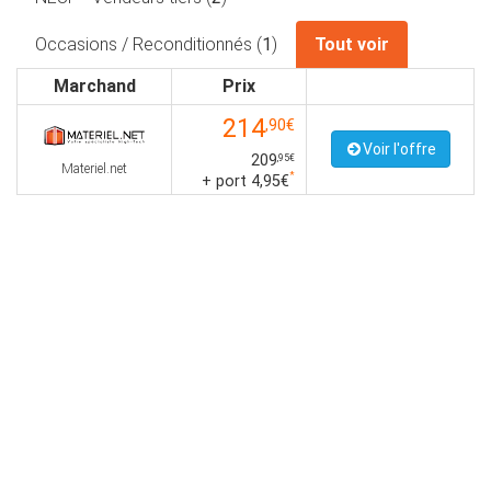
Occasions / Reconditionnés (
1
)
Tout voir
Marchand
Prix
214
,90€
Voir l'offre
209
,95€
Materiel.net
*
+ port 4,95€