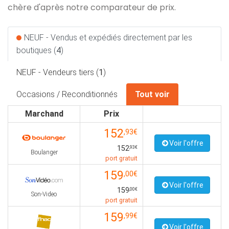
chère d'après notre comparateur de prix.
NEUF - Vendus et expédiés directement par les
boutiques (
4
)
NEUF - Vendeurs tiers (
1
)
Occasions / Reconditionnés
Tout voir
Marchand
Prix
152
,93€
Voir l'offre
152
,93€
Boulanger
port gratuit
159
,00€
Voir l'offre
159
,00€
Son-Video
port gratuit
159
,99€
Voir l'offre