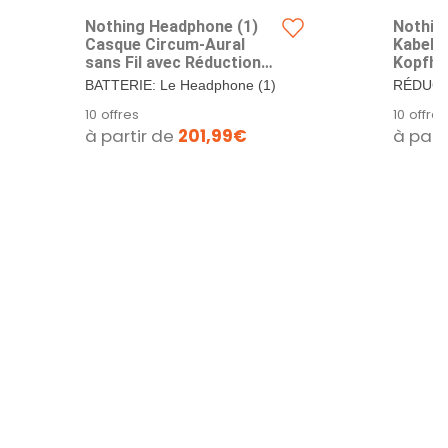
Nothing Headphone (1)
Nothin
Casque Circum-Aural
Kabell
sans Fil avec Réduction
Kopfhör
Active du Bruit, 80h
80h Akk
BATTERIE: Le Headphone (1)
RÉDUCT
Autonomie, Hi-Res, Audio
Raumkl
est conçu pour suivre votre
BRUIT (
10 offres
10 offres
Spatial, Résistant à l’Eau
Schwa
rythme, du...
sans per
à partir de
201,99€
à part
– Blanc