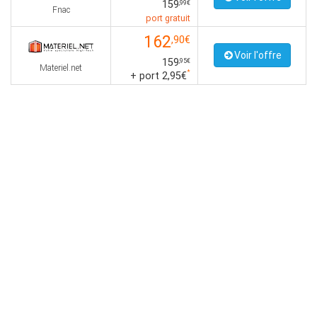
159
,99€
Fnac
port gratuit
162
,90€
Voir l'offre
159
,95€
Materiel.net
*
+ port 2,95€