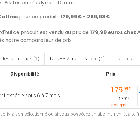
Pilotes en néodyme : 40 mm
3 offres
pour ce produit :
179,99€
-
299,98€
rd'hui ce produit est vendu au prix de
179,99 euros chez
ès notre comparateur de prix.
 les boutiques (
1
)
NEUF - Vendeurs tiers (
1
)
Occasions 
Disponibilité
Prix
179
,99€
nt expédié sous 6 à 7 mois
179
,99€
port gratuit
e de livraison sélectionné ou si vous possédez un abonnement (carte fna