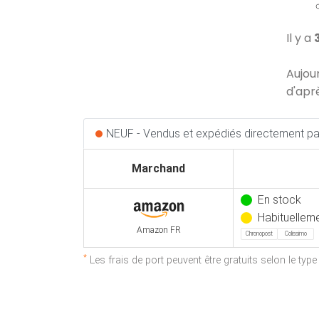
Il y a
Aujou
d'apr
NEUF - Vendus et expédiés directement par
Marchand
En stock
Habituelleme
Amazon FR
Chronopost
Colissimo
*
Les frais de port peuvent être gratuits selon le typ