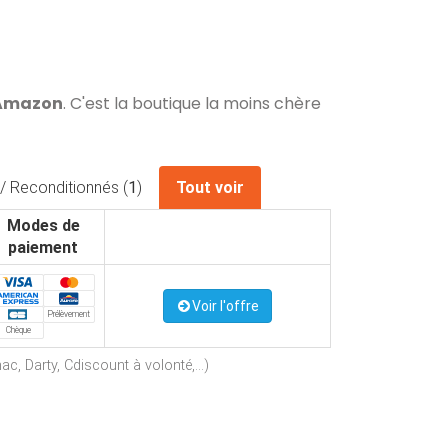
 Amazon
. C'est la boutique la moins chère
/ Reconditionnés (
1
)
Tout voir
Modes de
paiement
Voir l'offre
Prélèvement
Chèque
c, Darty, Cdiscount à volonté,...)