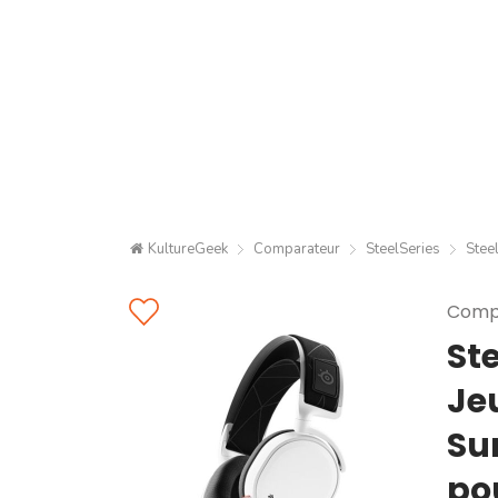
KultureGeek
Comparateur
SteelSeries
Stee
Compa
Ste
Jeu
Su
po