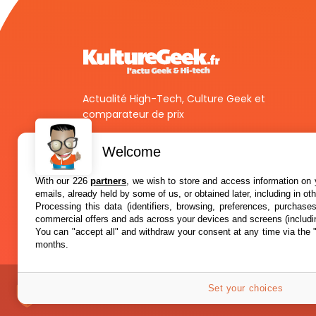
Actualité High-Tech, Culture Geek et
comparateur de prix
Welcome
With our 226
partners
, we wish to store and access information on y
emails, already held by some of us, or obtained later, including in ot
Processing this data (identifiers, browsing, preferences, purchase
commercial offers and ads across your devices and screens (includi
You can "accept all" and withdraw your consent at any time via the 
months.
Set your choices
A propos
Confidentialité
© 2012-2