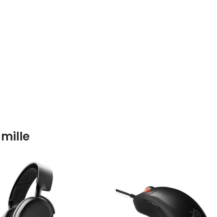
mille