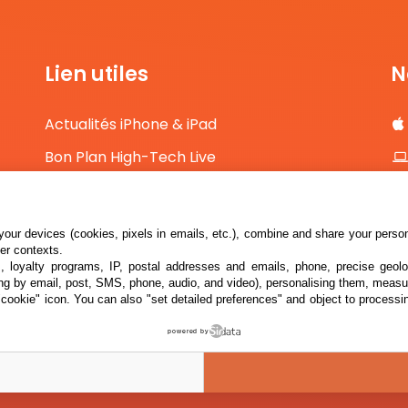
Lien utiles
N
Actualités iPhone & iPad
Bon Plan High-Tech Live
Comparateur de prix High-Tech
Contact
our devices (cookies, pixels in emails, etc.), combine and share your persona
her contexts.
s, loyalty programs, IP, postal addresses and emails, phone, precise geolo
ng by email, post, SMS, phone, audio, and video), personalising them, measu
"cookie" icon
. You can also "set detailed preferences" and object to processin
powered by
026 i2CMedia