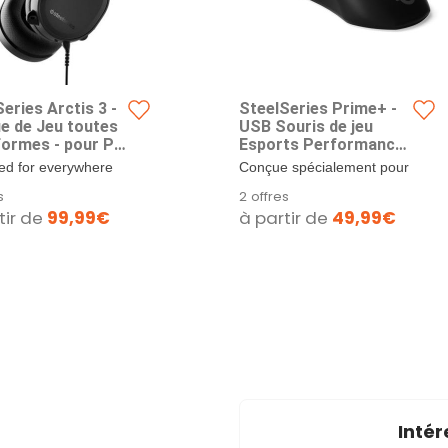
eries Arctis 3 -
SteelSeries Prime+ -
e de Jeu toutes
USB Souris de jeu
formes - pour PC,
Esports Performance -
tation 4, Xbox
Capteur optique
ed for everywhere
Conçue spécialement pour
Nintendo Switch,
TrueMove Pro de 18
me, with superior
les situations les plus
s
2 offres
droid et iOS -
000 CPI - Interrupteurs
comfort and...
exigeantes dans les...
tir de
99,99€
à partir de
49,99€
optiques magnétiques,
Noir
Intér