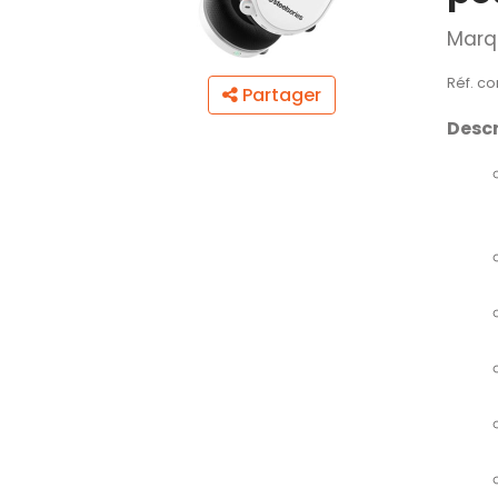
Marq
Réf. co
Partager
Descr