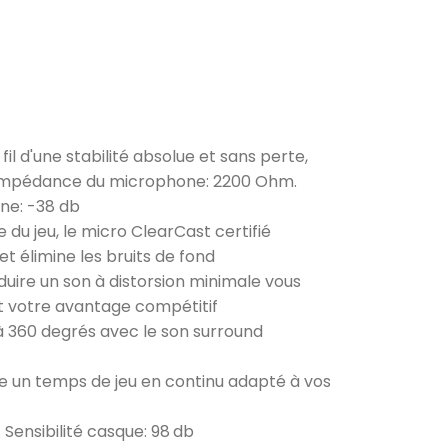
fil d'une stabilité absolue et sans perte,
. Impédance du microphone: 2200 Ohm.
one: -38 db
u jeu, le micro ClearCast certifié
et élimine les bruits de fond
duire un son à distorsion minimale vous
nt votre avantage compétitif
à 360 degrés avec le son surround
re un temps de jeu en continu adapté à vos
ensibilité casque: 98 db