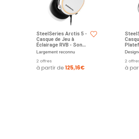
SteelSeries Arctis 5 -
SteelS
Casque de Jeu à
Casqu
Éclairage RVB - Son
Plate
Surround DTS
PlayS
Largement reconnu
Design
Headphone:X v2.0 pour
One, 
comme le meilleur micro du
you ga
2 offres
2 offre
PC et PlayStation 4 -
RV, An
monde du jeu, le micro...
sound, 
à partir de
125,16€
à par
Blanc
Noir