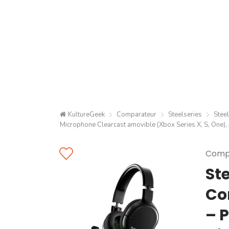
KultureGeek
Comparateur
Steelseries
Steel
Microphone Clearcast amovible (Xbox Series X, S, One), 
Compa
Ste
Co
– P