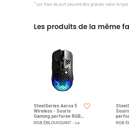
*
Les frais de port peuvent être gratuits selon le typ
Les produits de la même fa
SteelSeries Aerox 5
SteelS
Wireless - Souris
Souri
Gaming perforée RGB -
perfo
Design Ultra-léger et
étanch
RGB ÉBLOUISSANT - Le
RGB É
étanche & QcK - Tapis
Capte
RGB PrismSync sur 3
RGB Pr