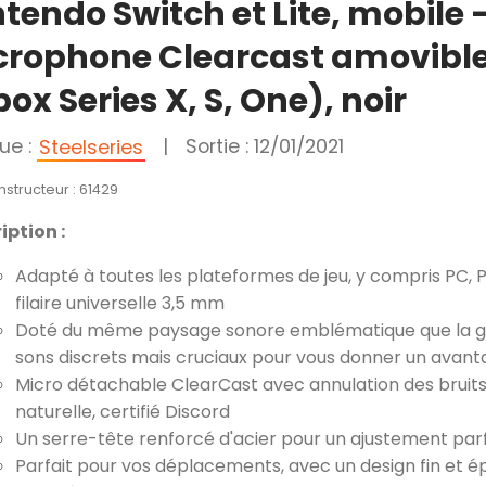
tendo Switch et Lite, mobile 
crophone Clearcast amovibl
ox Series X, S, One), noir
ue :
|
Sortie : 12/01/2021
Steelseries
nstructeur : 61429
iption :
Adapté à toutes les plateformes de jeu, y compris PC, 
filaire universelle 3,5 mm
Doté du même paysage sonore emblématique que la gam
sons discrets mais cruciaux pour vous donner un avant
Micro détachable ClearCast avec annulation des bruits
naturelle, certifié Discord
Un serre-tête renforcé d'acier pour un ajustement parf
Parfait pour vos déplacements, avec un design fin et ép