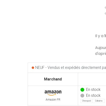
Il y a
Aujou
d'apr
NEUF - Vendus et expédiés directement par
Marchand
En stock
En stock
Amazon FR
Chronopost
Colissimo