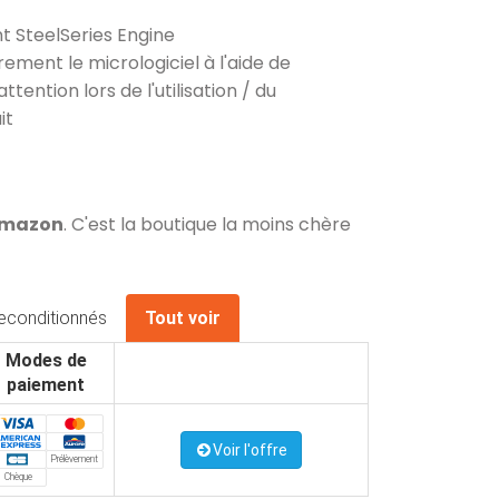
ant SteelSeries Engine
ement le micrologiciel à l'aide de
tention lors de l'utilisation / du
it
 Amazon
. C'est la boutique la moins chère
econditionnés
Tout voir
Modes de
paiement
Voir l'offre
Prélèvement
Chèque