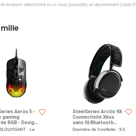
e de livraison sélectionné ou si vous possédez un abonnement (carte fna
mille
eries Aerox 5 -
SteelSeries Arctis 9X -
s gaming
Connectivité Xbox
rée RGB - Design
sans fil/Bluetooth
e ultraléger -
Intégrée - Fonctionne
BLOUISSANT - Le
Diamètre de l'oreillette : 9,5
ur optique
sur Xbox Series X - 20+
ismSync sur 3
cm.. REMARQUE: Veuillez