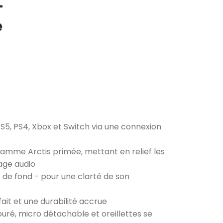
–
e
PS5, PS4, Xbox et Switch via une connexion
me Arctis primée, mettant en relief les
age audio
 de fond - pour une clarté de son
ait et une durabilité accrue
uré, micro détachable et oreillettes se