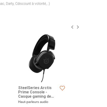
c, Darty, Cdiscount à volonté,...)
SteelSeries Arctis
Souris filai
Prime Console -
gamer Stee
Casque gaming de
Prime Mini
compétition - Haut-
Haut-parleurs audio
Foncez vers la
parleurs audio haute
calibrés pour une
avec la souri