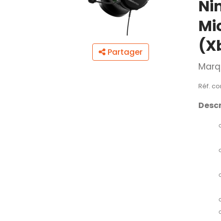
Nin
Mi
(Xb
Partager
Marq
Réf. co
Descr