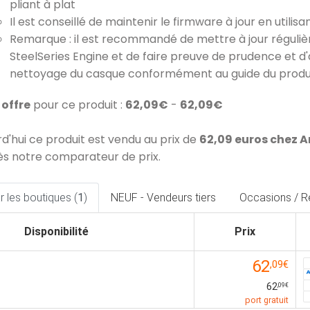
pliant à plat
Il est conseillé de maintenir le firmware à jour en utilis
Remarque : il est recommandé de mettre à jour régulièr
SteelSeries Engine et de faire preuve de prudence et d'at
nettoyage du casque conformément au guide du produ
1 offre
pour ce produit :
62,09€
-
62,09€
rd'hui ce produit est vendu au prix de
62,09 euros chez
ès notre comparateur de prix.
 les boutiques (
1
)
NEUF - Vendeurs tiers
Occasions / R
Disponibilité
Prix
62
,09€
62
,09€
port gratuit