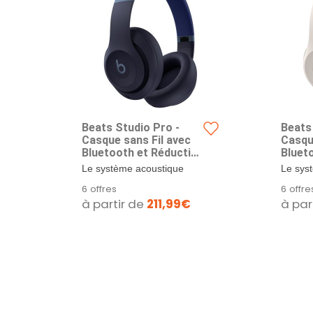
Beats Studio Pro -
Beats
Casque sans Fil avec
Casqu
Bluetooth et Réduction
Bluet
du Bruit - Audio Spatial
du Bru
Le système acoustique
Le sys
personnalisé, Audio
perso
personnalisé de Beats
person
6 offres
6 offre
USB-C au Format
USB-C
procure un son riche et...
procure
à partir de
211,99€
à par
Lossless,
Lossl
Compatibilité Apple et
Compat
Android - Bleu Nuit
Androi