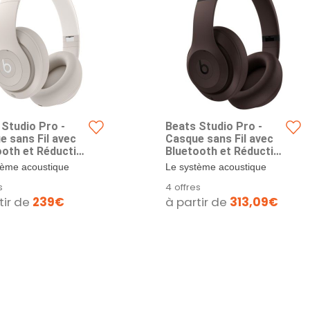
 Studio Pro -
Beats Studio Pro -
e sans Fil avec
Casque sans Fil avec
ooth et Réduction
Bluetooth et Réduction
it - Audio Spatial
du Bruit - Audio Spatial
tème acoustique
Le système acoustique
nnalisé, Audio
personnalisé, Audio
nalisé de Beats
personnalisé de Beats
s
4 offres
 au Format
USB-C au Format
 un son riche et...
procure un son riche et...
tir de
239€
à partir de
313,09€
ess,
Lossless,
ibilité Apple et
Compatibilité Apple et
d - Sable
Android - Moka