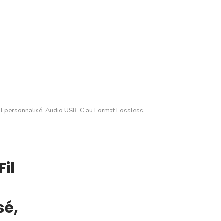
ial personnalisé, Audio USB-C au Format Lossless,
il
sé,