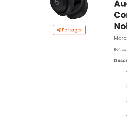
Au
Co
No
Partager
Marq
Réf. c
Descr