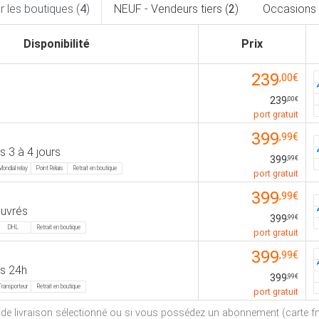
 les boutiques (
4
)
NEUF - Vendeurs tiers (
2
)
Occasions 
Disponibilité
Prix
239
,00€
239
,00€
port gratuit
399
,99€
 3 à 4 jours
399
,99€
Mondial relay
Point Relais
Retrait en boutique
port gratuit
399
,99€
ouvrés
399
,99€
DHL
Retrait en boutique
port gratuit
399
,99€
s 24h
399
,99€
Transporteur
Retrait en boutique
port gratuit
e de livraison sélectionné ou si vous possédez un abonnement (carte fna