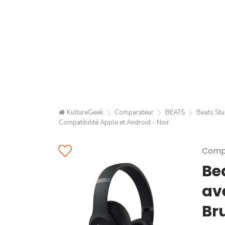
KultureGeek
Comparateur
BEATS
Beats Stu
Compatibilité Apple et Android - Noir
Compa
Be
av
Bru