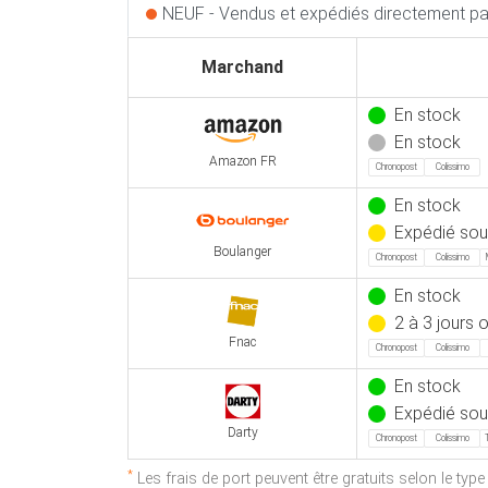
NEUF - Vendus et expédiés directement par
Marchand
En stock
En stock
Amazon FR
Chronopost
Colissimo
En stock
Expédié sous
Boulanger
Chronopost
Colissimo
En stock
2 à 3 jours 
Fnac
Chronopost
Colissimo
En stock
Expédié sou
Darty
Chronopost
Colissimo
*
Les frais de port peuvent être gratuits selon le typ