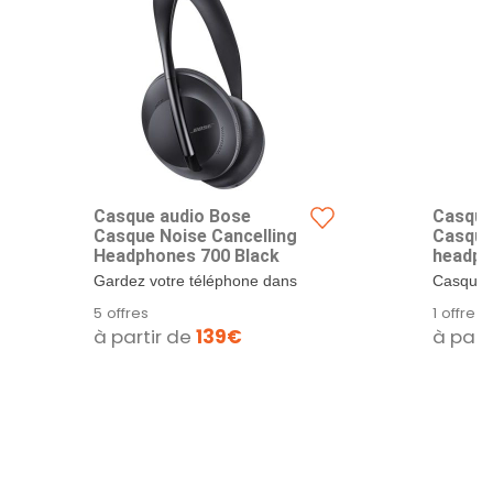
Casque audio Bose
Casque
Casque Noise Cancelling
Casque
Headphones 700 Black
headph
edition
Gardez votre téléphone dans
Casque à
votre poche et continuez à
ultra-pui
5 offres
1 offre
regarder...
à partir de
139€
à part