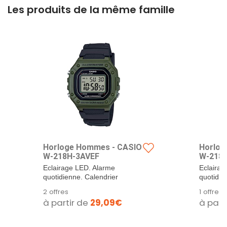
Les produits de la même famille
Horloge Hommes - CASIO
Horlog
W-218H-3AVEF
W-218
Eclairage LED. Alarme
Eclairag
quotidienne. Calendrier
quotidie
automatique. Fonction de...
automati
2 offres
1 offre
à partir de
29,09€
à part