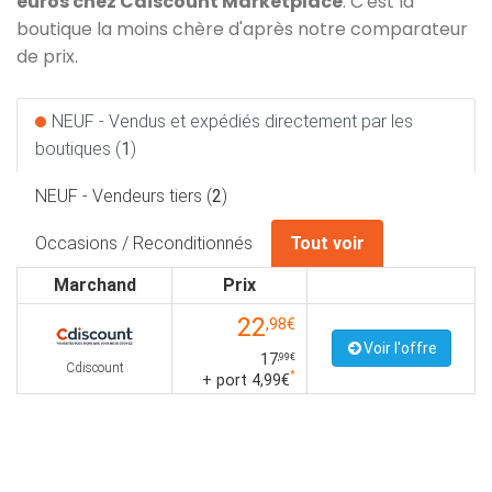
euros chez Cdiscount Marketplace
. C'est la
boutique la moins chère d'après notre comparateur
de prix.
NEUF - Vendus et expédiés directement par les
boutiques (
1
)
NEUF - Vendeurs tiers (
2
)
Occasions / Reconditionnés
Tout voir
Marchand
Prix
22
,98€
Voir l'offre
17
,99€
Cdiscount
*
+ port 4,99€