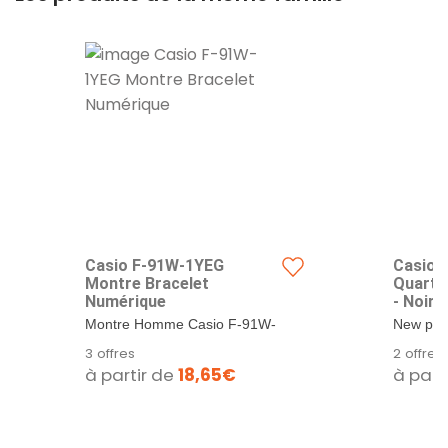
Casio F-91W-1YEG
Casio 
Montre Bracelet
Quart
Numérique
- Noir
Montre Homme Casio F-91W-
New pac
1YEG.
200H-1B
3 offres
2 offres
à partir de
18,65€
à part