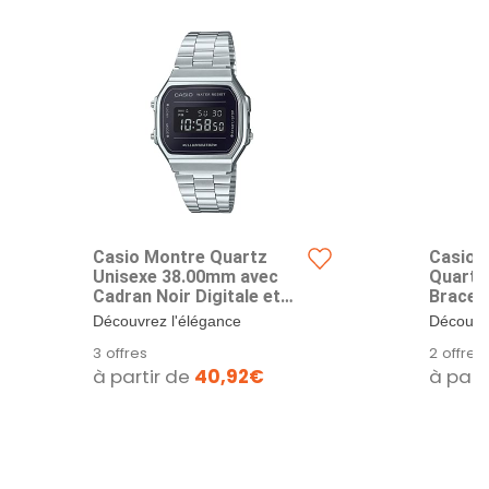
Casio Montre Quartz
Casio M
Unisexe 38.00mm avec
Quartz
Cadran Noir Digitale et
Bracele
Bracelet en Bracelet en
Inoxyd
Découvrez l'élégance
Découvre
Acier Argent A168WEM-
intemporelle et la fonctionnalité
intempore
3 offres
2 offres
1EF
moderne...
moderne
à partir de
40,92€
à part