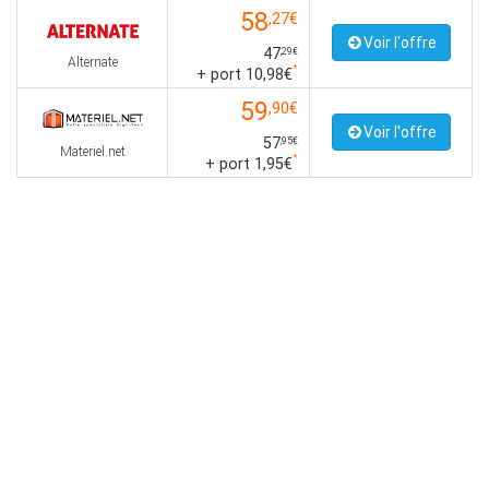
58
,27€
Voir l'offre
47
,29€
Alternate
*
+ port 10,98€
59
,90€
Voir l'offre
57
,95€
Materiel.net
*
+ port 1,95€