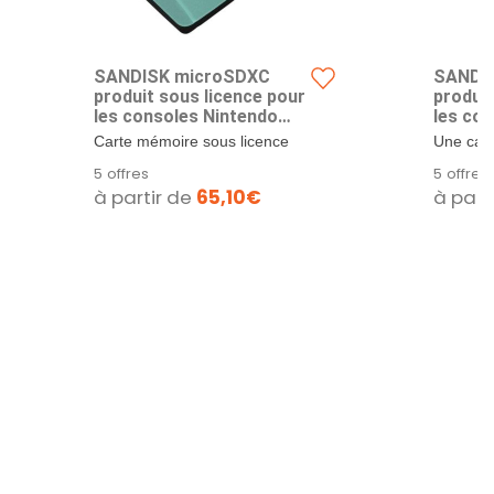
SANDISK microSDXC
SANDI
produit sous licence pour
produit
les consoles Nintendo
les co
Switch, Animal Crossing
Switch
Carte mémoire sous licence
Une car
512 Go (UHS-I Carte,
Supers
Nintendo pour la console
licence o
5 offres
5 offres
jusqu'à 100 Mo/s, Class
Carte, 
Nintendo Switch....
système 
à partir de
65,10€
à part
10, U3, V30)
Class 1