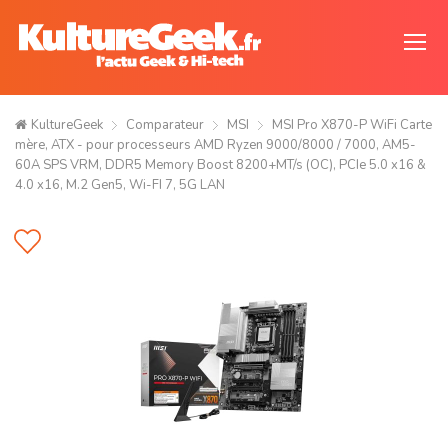
KultureGeek
Comparateur
MSI
MSI Pro X870-P WiFi Carte
mère, ATX - pour processeurs AMD Ryzen 9000/8000 / 7000, AM5-
60A SPS VRM, DDR5 Memory Boost 8200+MT/s (OC), PCIe 5.0 x16 &
4.0 x16, M.2 Gen5, Wi-FI 7, 5G LAN