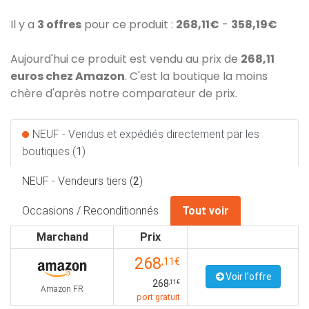
Il y a
3 offres
pour ce produit :
268,11€
-
358,19€
Aujourd'hui ce produit est vendu au prix de
268,11
euros chez Amazon
. C'est la boutique la moins
chère d'après notre comparateur de prix.
NEUF - Vendus et expédiés directement par les
boutiques (
1
)
NEUF - Vendeurs tiers (
2
)
Occasions / Reconditionnés
Tout voir
Marchand
Prix
268
,11€
Voir l'offre
268
,11€
Amazon FR
port gratuit