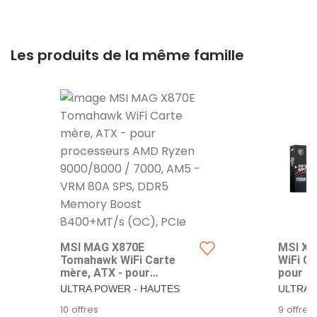
Les produits de la même famille
MSI MAG X870E
MSI X8
Tomahawk WiFi Carte
WiFi C
mère, ATX - pour
pour p
processeurs AMD Ryzen
Ryzen 
ULTRA POWER - HAUTES
ULTRA 
9000/8000 / 7000, AM5 -
AM5 - 
PERFORMANCES POUR LES
PERFOR
10 offres
9 offres
VRM 80A SPS, DDR5
DDR5 
DERNIERS PROCESSEURS
DERNIE