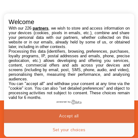
Intéressant ? Partagez !
Welcome
With our 226
partners
, we wish to store and access information on
your devices (cookies, pixels in emails, etc.), combine and share
your personal data with our partners, whether collected on this
website or in our emails, already held by some of us, or obtained
later, including in other contexts.
Processing this data (identifiers, browsing, preferences, purchases,
loyalty programs, IP, postal addresses and emails, phone, precise
geolocation, etc.) allows developing and offering you services,
content, commercial offers and ads across your devices and
screens (including by email, post, SMS, phone, audio, and video),
personalising them, measuring their performance, and analysing
audiences.
You can "accept all" and withdraw your consent at any time via the
"cookie" icon
. You can also "set detailed preferences" and object to
processing activities not subject to consent. These choices remain
valid for 6 months.
powered by
A
Confidentialité
© 2012-2026
Accept all
propos
i2CMedia
Set your choices