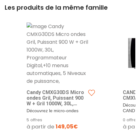
Les produits de la même famille
Candy CMXG30DS Micro
CANDY 
ondes Gril, Puissant 900
CMXW
W + Gril 1000W, 30L,
Découvr
Programmateur
Découvrez le micro-ondes
CANDY 
Digital,+10 menus
posable avec grill Candy
appareil q
5 offres
0 offre
automatiques, 5 Niveaux
CMXG30DS, un...
à partir de
149,05€
à part
de puissance,
Décongelation
poids/temps, Fonction