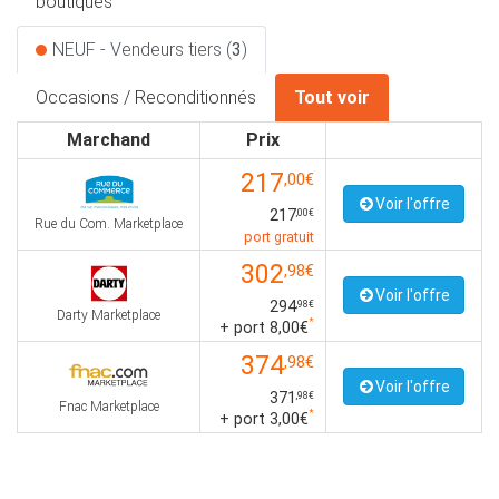
boutiques
NEUF - Vendeurs tiers (
3
)
Occasions / Reconditionnés
Tout voir
Marchand
Prix
217
,00€
Voir l'offre
217
,00€
Rue du Com. Marketplace
port gratuit
302
,98€
Voir l'offre
294
,98€
Darty Marketplace
*
+ port 8,00€
374
,98€
Voir l'offre
371
,98€
Fnac Marketplace
*
+ port 3,00€