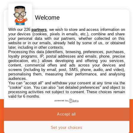
Welcome
Intéressant ? Partagez !
With our 226
partners
, we wish to store and access information on
your devices (cookies, pixels in emails, etc.), combine and share
your personal data with our partners, whether collected on this
website or in our emails, already held by some of us, or obtained
later, including in other contexts.
Processing this data (identifiers, browsing, preferences, purchases,
loyalty programs, IP, postal addresses and emails, phone, precise
geolocation, etc.) allows developing and offering you services,
content, commercial offers and ads across your devices and
screens (including by email, post, SMS, phone, audio, and video),
personalising them, measuring their performance, and analysing
audiences.
You can "accept all" and withdraw your consent at any time via the
"cookie" icon
. You can also "set detailed preferences" and object to
processing activities not subject to consent. These choices remain
valid for 6 months.
powered by
A
Confidentialité
© 2012-2026
Accept all
propos
i2CMedia
Set your choices