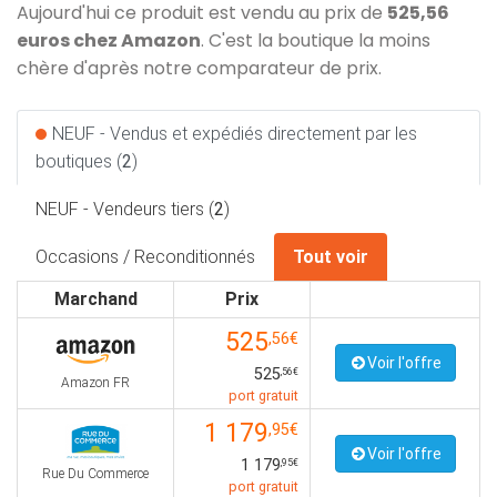
Aujourd'hui ce produit est vendu au prix de
525,56
euros chez Amazon
. C'est la boutique la moins
chère d'après notre comparateur de prix.
NEUF - Vendus et expédiés directement par les
boutiques (
2
)
NEUF - Vendeurs tiers (
2
)
Occasions / Reconditionnés
Tout voir
Marchand
Prix
525
,56€
Voir l'offre
525
,56€
Amazon FR
port gratuit
1 179
,95€
Voir l'offre
1 179
,95€
Rue Du Commerce
port gratuit