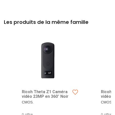
Les produits de la même famille
Ricoh Theta Z1 Caméra
Ricoh 
vidéo 23MP en 360° Noir
vidéo 
CMOS.
CMOS.
0 offre
0 offre