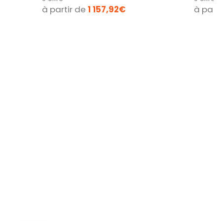
à partir de
1 157,92€
à part