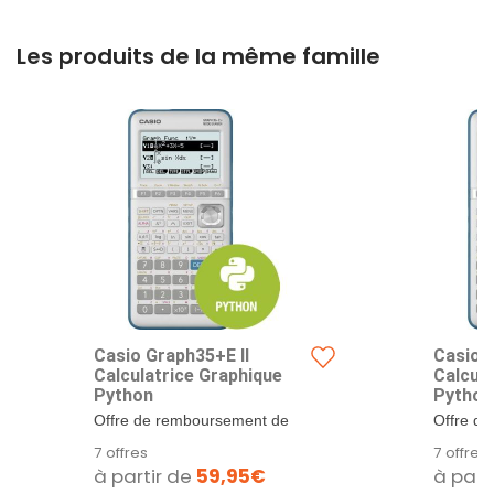
Les produits de la même famille
Casio Graph35+E II
Casio G
Calculatrice Graphique
Calcula
Python
Python
Offre de remboursement de
Offre d
14€ valable pour un achat du
14€ vala
7 offres
7 offres
15 avril au...
15 avril 
à partir de
59,95€
à part