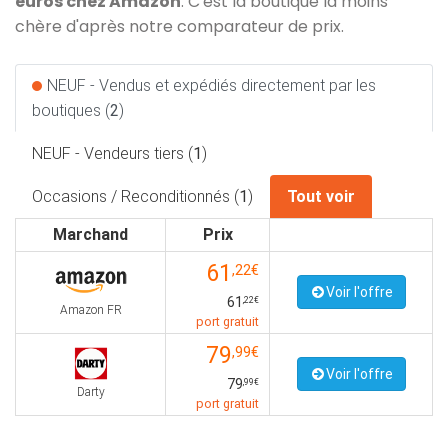
euros chez Amazon
. C'est la boutique la moins
chère d'après notre comparateur de prix.
NEUF - Vendus et expédiés directement par les
boutiques (
2
)
NEUF - Vendeurs tiers (
1
)
Occasions / Reconditionnés (
1
)
Tout voir
Marchand
Prix
61
,22€
Voir l'offre
61
,22€
Amazon FR
port gratuit
79
,99€
Voir l'offre
79
,99€
Darty
port gratuit