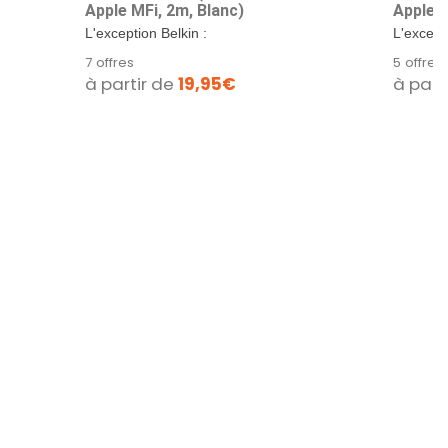
Apple MFi, 2m, Blanc)
Apple M
L'exception Belkin :
L'excepti
technologie de pointe et
technolo
7 offres
5 offres
innovation depuis plus...
innovati
à partir de
19,95€
à part