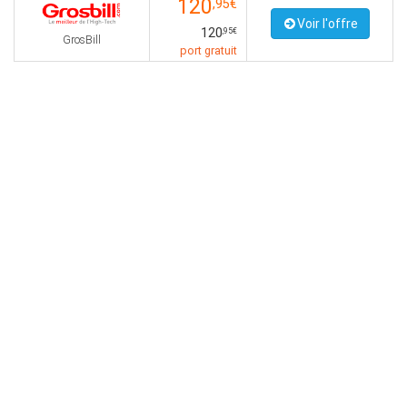
120
,95€
Voir l'offre
120
,95€
GrosBill
port gratuit