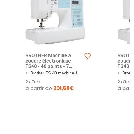
BROTHER Machine à
BROTHE
coudre électronique -
coudre 
FS40 - 40 points - 7
FS40 - 
griffes - Blanc
griffes
++Brother FS 40 machine à
++Broth
coudre électronique. ++ Très
coudre é
2 offres
2 offres
performante,...
performa
à partir de
201,59€
à part