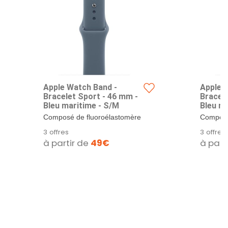
Apple Watch Band -
Apple 
Bracelet Sport - 46 mm -
Bracele
Bleu maritime - S/M
Bleu ma
Composé de fluoroélastomère
Composé
de haute qualité, le Bracelet
de haute 
3 offres
3 offres
Sport...
Sport...
à partir de
49€
à part