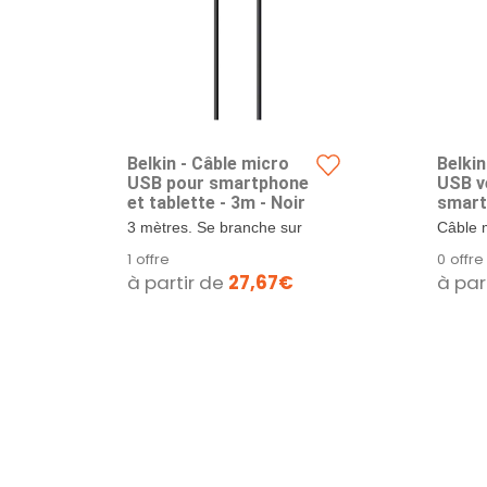
Belkin - Câble micro
Belkin
USB pour smartphone
USB v
et tablette - 3m - Noir
smart
2 mèt
3 mètres. Se branche sur
Câble 
n'importe quel port USB 2.0
: il vou
1 offre
0 offre
pour la...
branche
à partir de
27,67€
à par