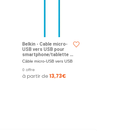
Belkin - Cable micro-
Belkin F2C
USB vers USB pour
BLK Câble 
smartphone/tablette -
compatible
2 mètres - Bleu
WIKO/Sams
Câble micro-USB vers USB
Câble pouvan
S3/4/5/6/7
: il vous suffit de le
sur le port U
0 offre
0 offre
One/Ace No
brancher pour...
appareil mobil
à partir de
13,73€
à partir d