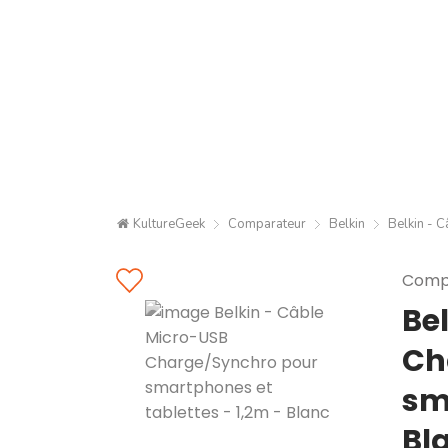
KultureGeek
Comparateur
Belkin
Belkin - 
Compa
Be
Ch
sm
Bl