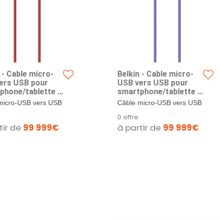
 - Cable micro-
Belkin - Cable micro-
ers USB pour
USB vers USB pour
phone/tablette -
smartphone/tablette -
res - Rouge
2 mètres - Violet
micro-USB vers USB
Câble micro-USB vers USB
s suffit de le
: il vous suffit de le
0 offre
r pour...
brancher pour...
tir de
99 999€
à partir de
99 999€