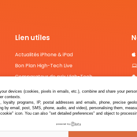
Lien utiles
N
Actualités iPhone & iPad
Bon Plan High-Tech Live
Comparateur de prix High-Tech
Contact
our devices (cookies, pixels in emails, etc.), combine and share your persona
her contexts.
s, loyalty programs, IP, postal addresses and emails, phone, precise geolo
ng by email, post, SMS, phone, audio, and video), personalising them, measu
"cookie" icon
. You can also "set detailed preferences" and object to processin
powered by