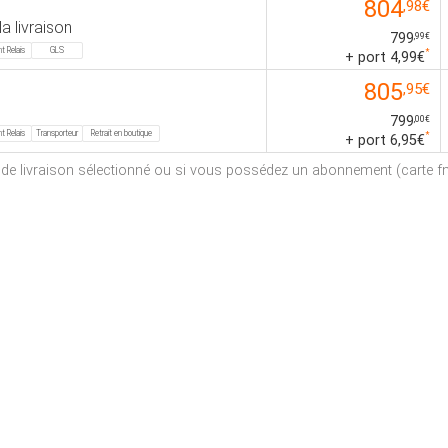
804
,98€
la livraison
799
,99€
t Relais
GLS
*
+ port 4,99€
805
,95€
799
,00€
t Relais
Transporteur
Retrait en boutique
*
+ port 6,95€
e de livraison sélectionné ou si vous possédez un abonnement (carte fna