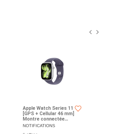
Apple Watch Series 11
Apple Watc
[GPS + Cellular 46 mm]
[GPS + Cell
Montre connectée
Montre co
avec boîtier Argent et
avec boîtie
NOTIFICATIONS
NOTIFICATI
Bracelet Sport Brume
Bracelet S
D’HYPERTENSION –
D’HYPERTEN