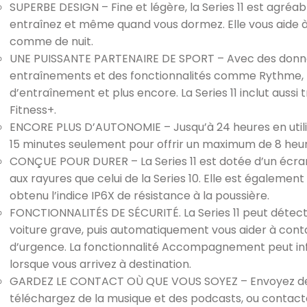
SUPERBE DESIGN – Fine et légère, la Series 11 est agréab
entraînez et même quand vous dormez. Elle vous aide à s
comme de nuit.
UNE PUISSANTE PARTENAIRE DE SPORT – Avec des donn
entraînements et des fonctionnalités comme Rythme, 
d’entraînement et plus encore. La Series 11 inclut auss
Fitness+.
ENCORE PLUS D’AUTONOMIE – Jusqu’à 24 heures en utili
15 minutes seulement pour offrir un maximum de 8 heure
CONÇUE POUR DURER – La Series 11 est dotée d’un écran 
aux rayures que celui de la Series 10. Elle est également
obtenu l’indice IP6X de résistance à la poussière.
FONCTIONNALITÉS DE SÉCURITÉ. La Series 11 peut détec
voiture grave, puis automatiquement vous aider à conta
d’urgence. La fonctionnalité Accompagnement peut i
lorsque vous arrivez à destination.
GARDEZ LE CONTACT OÙ QUE VOUS SOYEZ – Envoyez des
téléchargez de la musique et des podcasts, ou contacte