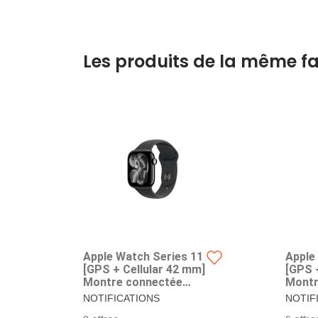
Les produits de la même fa
Apple Watch Series 11
Apple
[GPS + Cellular 42 mm]
[GPS 
Montre connectée
Montr
avec boîtier Noir de
avec b
NOTIFICATIONS
NOTIF
Jais et Bracelet Sport
Brace
D’HYPERTENSION –
D’HYP