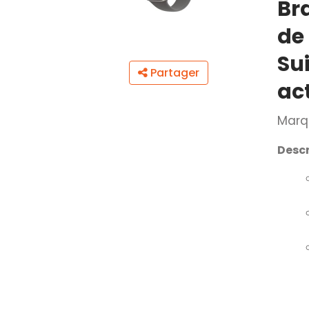
Bra
de
Sui
Partager
ac
Marq
Descr