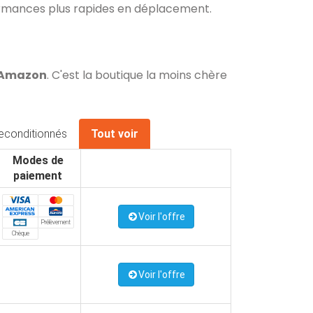
rformances plus rapides en déplacement.
z Amazon
. C'est la boutique la moins chère
econditionnés
Tout voir
Modes de
paiement
Voir l'offre
Prélèvement
Chèque
Voir l'offre