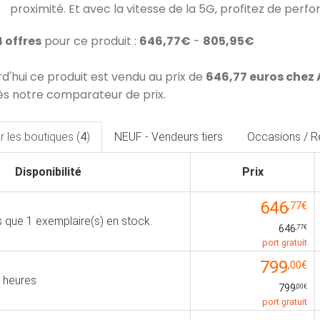
proximité. Et avec la vitesse de la 5G, profitez de pe
4 offres
pour ce produit :
646,77€
-
805,95€
rd'hui ce produit est vendu au prix de
646,77 euros che
ès notre comparateur de prix.
 les boutiques (
4
)
NEUF - Vendeurs tiers
Occasions / R
Disponibilité
Prix
646
,77€
us que 1 exemplaire(s) en stock.
646
,77€
port gratuit
799
,00€
 heures
799
,00€
port gratuit