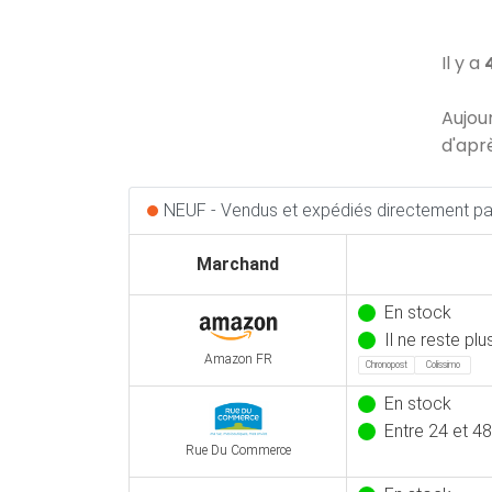
Il y a
Aujou
d'apr
NEUF - Vendus et expédiés directement par
Marchand
En stock
Il ne reste pl
Amazon FR
Chronopost
Colissimo
En stock
Entre 24 et 48
Rue Du Commerce