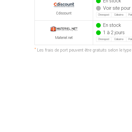
En stock
Voir site pour 
Cdiscount
Chronopost
Colissimo
Poin
En stock
1 à 2 jours
Materiel.net
Chronopost
Colissimo
Poin
*
Les frais de port peuvent être gratuits selon le typ