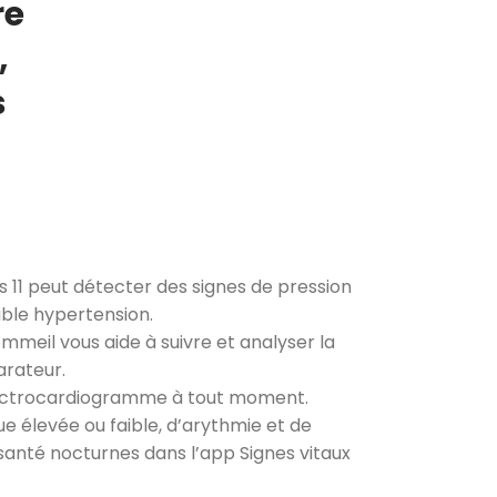
re
,
s
11 peut détecter des signes de pression
ible hypertension.
eil vous aide à suivre et analyser la
arateur.
lectrocardiogramme à tout moment.
e élevée ou faible, d’arythmie et de
anté nocturnes dans l’app Signes vitaux