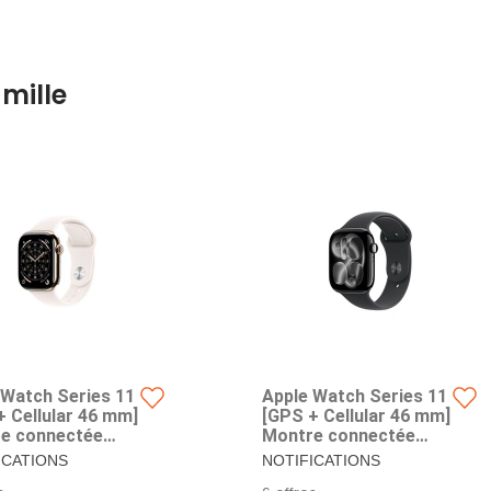
mille
 Watch Series 11
Apple Watch Series 11
+ Cellular 46 mm]
[GPS + Cellular 46 mm]
e connectée
Montre connectée
oîtier Or et
avec boîtier Noir de
ICATIONS
NOTIFICATIONS
let Sport Rose
Jais et Bracelet Sport
ERTENSION –
D’HYPERTENSION –