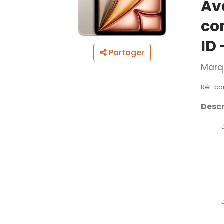
Ava
con
ID 
Partager
Marq
Réf. c
Descr