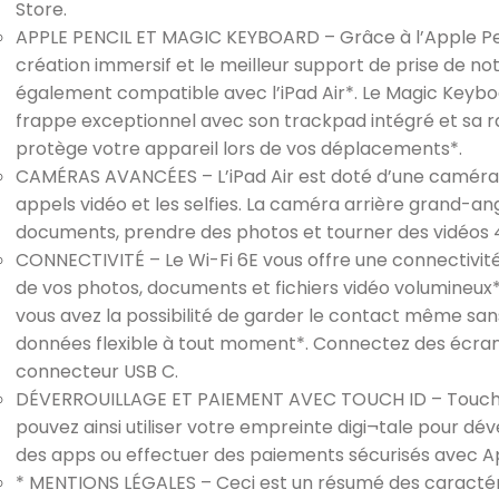
Store.
APPLE PENCIL ET MAGIC KEYBOARD – Grâce à l’Apple Pencil
création immersif et le meilleur support de prise de not
également compatible avec l’iPad Air*. Le Magic Keyboa
frappe exceptionnel avec son trackpad intégré et sa ran
protège votre appareil lors de vos déplacements*.
CAMÉRAS AVANCÉES – L’iPad Air est doté d’une caméra 
appels vidéo et les selfies. La caméra arrière grand-an
documents, prendre des photos et tourner des vidéos 
CONNECTIVITÉ – Le Wi-Fi 6E vous offre une connectivité s
de vos photos, documents et fichiers vidéo volumineux*. 
vous avez la possibilité de garder le contact même sans
données flexible à tout moment*. Connectez des écrans 
connecteur USB C.
DÉVERROUILLAGE ET PAIEMENT AVEC TOUCH ID – Touch ID
pouvez ainsi utiliser votre empreinte digi¬tale pour dév
des apps ou effectuer des paiements sécurisés avec A
* MENTIONS LÉGALES – Ceci est un résumé des caractéris