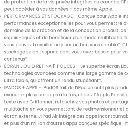
de protection de la vie privée intégrées au cœur de l’i
peut accéder à vos données – pas même Apple.
PERFORMANCES ET STOCKAGE – Conçue pour Apple Intell
performances exceptionnelles pour vous permettre d’
domaine de la création et de la conception produit, de
sophis¬tiqués et de bénéficier d’un mode multitâche fl
vous pouvez travailler ou jouer où bon vous semble*. Ch
stockage selon l’espace dont vous avez besoin pour vos
contenus*.
ÉCRAN LIQUID RETINA 11 POUCES – Le superbe écran Liqu
technologies avancées comme une large gamme de cou
ultra faible, qui offrent un rendu stupéfiant*.
IPADOS + APPS – iPadOS fait de l’iPad un outil plus produc
exécutez plusieurs apps à la fois, utilisez l’Apple Penci
texte avec Griffonner, retouchez vos photos et partage
multitâche en vous permettant de redimensionner et d
écran externe. L’iPad Air intègre des apps incontourn
et plus d’un million d’autres apps conçues spécifique¬m