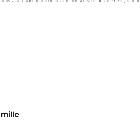
e de livraison sélectionné ou si vous possédez un abonnement (carte fna
mille