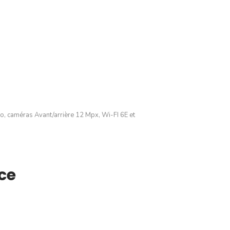
Go, caméras Avant/arrière 12 Mpx, Wi-FI 6E et
uce