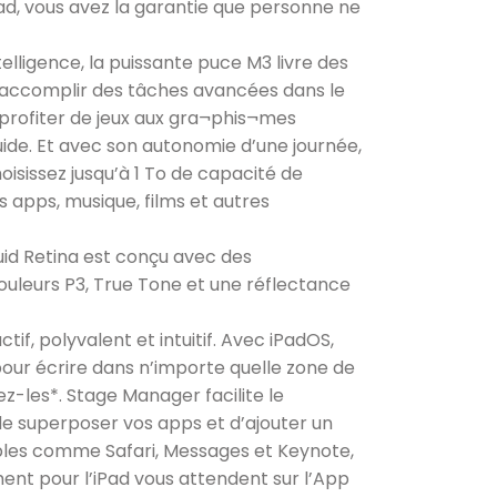
Pad, vous avez la garantie que personne ne
igence, la puissante puce M3 livre des
accomplir des tâches avancées dans le
 profiter de jeux aux gra¬phis¬mes
uide. Et avec son autonomie d’une journée,
oisissez jusqu’à 1 To de capacité de
 apps, musique, films et autres
id Retina est conçu avec des
leurs P3, True Tone et une réflectance
tif, polyvalent et intuitif. Avec iPadOS,
l pour écrire dans n’importe quelle zone de
z-les*. Stage Manager facilite le
e superposer vos apps et d’ajouter un
ables comme Safari, Messages et Keynote,
ent pour l’iPad vous attendent sur l’App