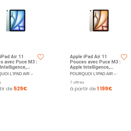
iPad Air 11
Apple iPad Air 11
s avec Puce M3 :
Pouces avec Puce M3 :
Intelligence,
Apple Intelligence,
Liquid Retina,
écran Liquid Retina, 1
OI L’IPAD AIR –
POURQUOI L’IPAD AIR –
o, caméras
to, caméras
ir est à la fois
L’iPad Air est à la fois
s
7 offres
/arrière 12 Mpx,
Avant/arrière 12 Mpx,
t et...
puissant et...
tir de
529€
à partir de
1 199€
6E, Touch ID,
Wi-FI 6E, Touch ID,
omie d’Une
autonomie d’Une
e – Bleu
journée – Lumière
stellaire