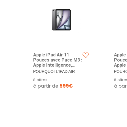
Apple iPad Air 11
Apple 
Pouces avec Puce M3 :
Pouce
Apple Intelligence,
Apple 
écran Liquid Retina,
écran 
POURQUOI L’IPAD AIR –
POURQU
256 Go, caméras
128 G
L’iPad Air est à la fois
L’iPad A
8 offres
8 offre
Avant/arrière 12 Mpx,
Avant
puissant et...
puissan
à partir de
599€
à par
Wi-FI 6E, Touch ID,
Wi-FI 
autonomie d’Une
auton
journée – Gris sidéral
journé