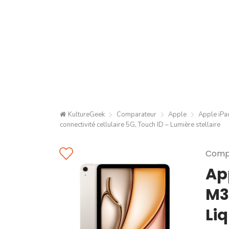
KultureGeek
Comparateur
Apple
Apple iPad
connectivité cellulaire 5G, Touch ID – Lumière stellaire
Compa
Ap
M3 
Li