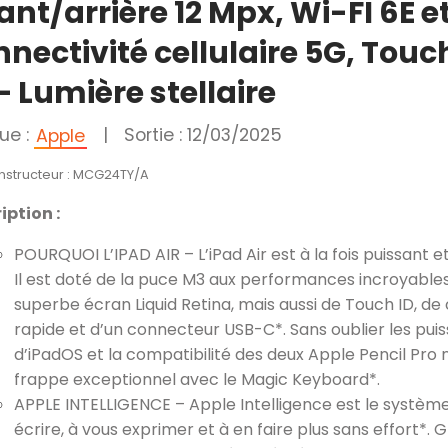
nt/arrière 12 Mpx, Wi-FI 6E e
nectivité cellulaire 5G, Touc
– Lumière stellaire
ue :
|
Sortie : 12/03/2025
Apple
onstructeur : MCG24TY/A
iption :
POURQUOI L’IPAD AIR – L’iPad Air est à la fois puissant et 
Il est doté de la puce M3 aux performances incroyables
superbe écran Liquid Retina, mais aussi de Touch ID, d
rapide et d’un connecteur USB-C*. Sans oublier les puis
d’iPadOS et la compatibilité des deux Apple Pencil Pro 
frappe exceptionnel avec le Magic Keyboard*.
APPLE INTELLIGENCE – Apple Intelligence est le système 
écrire, à vous exprimer et à en faire plus sans effort*.