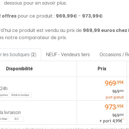
dessous pour en savoir plus.
2 offres
pour ce produit :
969,99€
-
973,99€
rd'hui ce produit est vendu au prix de
969,99 euros chez
ès notre comparateur de prix.
 les boutiques (
2
)
NEUF - Vendeurs tiers
Occasions / R
Disponibilité
Prix
969
,99€
 24h
969
,99€
sporteur
Retrait en boutique
port gratuit
973
,99€
la livraison
969
,00€
t Relais
GLS
*
+ port 4,99€