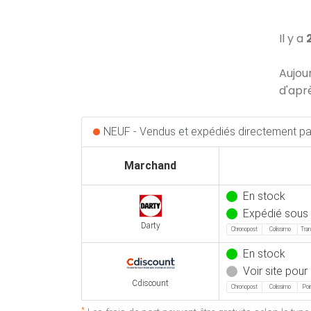
Il y a
Aujou
d'apr
NEUF - Vendus et expédiés directement par
Marchand
En stock
Expédié sous
Darty
Chronopost
Colissimo
Tran
En stock
Voir site pour 
Cdiscount
Chronopost
Colissimo
Poin
*