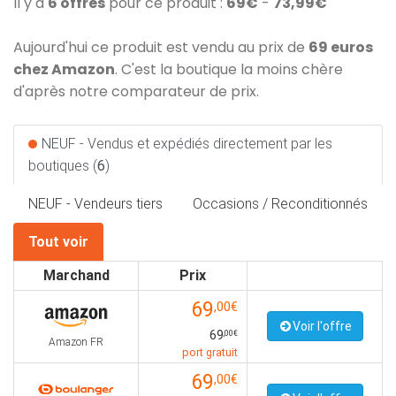
Il y a
6 offres
pour ce produit :
69€
-
73,99€
Aujourd'hui ce produit est vendu au prix de
69 euros
chez Amazon
. C'est la boutique la moins chère
d'après notre comparateur de prix.
NEUF - Vendus et expédiés directement par les
boutiques (
6
)
NEUF - Vendeurs tiers
Occasions / Reconditionnés
Tout voir
Marchand
Prix
69
,00€
Voir l'offre
69
,00€
Amazon FR
port gratuit
69
,00€