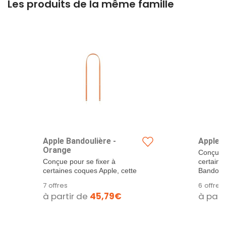
Les produits de la même famille
Apple Bandoulière -
Apple Ban
Orange ​​​​​​​
Conçue p
Conçue pour se fixer à
certaine
certaines coques Apple, cette
Bandouli
Bandoulière...
7 offres
6 offres
à partir de
45,79€
à part