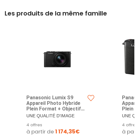
Les produits de la même famille
Panasonic Lumix S9
Panaso
Appareil Photo Hybride
Appare
Plein Format + Objectif
Plein 
Lumix S 18-40mm F4.5-6.3
Autofo
UNE QUALITÉ D'IMAGE
UNE QU
(24MP, Autofocus Phase,
Stabili
INCROYABLE : un capteur
INCROYA
4 offres
4 offres
Double Stab, 6K Open
Gate, R
plein format de 24,2 MP...
plein fo
à partir de
1 174,35€
à part
Gate, Rafale AFC 30ips,
App. Lu
App Lumix Lab) – Version
França