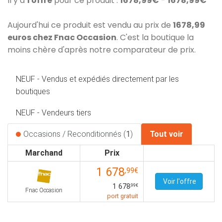
Il y a
1 offre
pour ce produit :
1678,99€
-
1678,99€
Aujourd'hui ce produit est vendu au prix de
1678,99
euros chez Fnac Occasion
. C'est la boutique la
moins chère d'après notre comparateur de prix.
NEUF - Vendus et expédiés directement par les
boutiques
NEUF - Vendeurs tiers
Occasions / Reconditionnés (
1
)
Tout voir
Marchand
Prix
1 678
,99€
Voir l'offre
1 678
,99€
Fnac Occasion
port gratuit