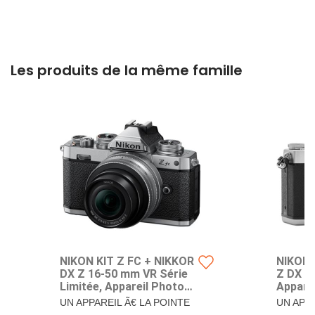
Les produits de la même famille
NIKON KIT Z FC + NIKKOR
NIKON 
DX Z 16-50 mm VR Série
Z DX 2
Limitée, Appareil Photo
Appare
Hybride capteur DX (20,9
capteur
UN APPAREIL Ã€ LA POINTE
UN APPA
MP, 4K/30p, Rafale 11 i/s,
4K/30p,