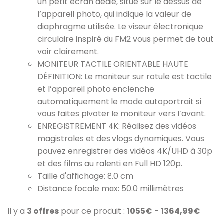
un petit écran dédié, situé sur le dessus de
l’appareil photo, qui indique la valeur de
diaphragme utilisée. Le viseur électronique
circulaire inspiré du FM2 vous permet de tout
voir clairement.
MONITEUR TACTILE ORIENTABLE HAUTE
DÉFINITION: Le moniteur sur rotule est tactile
et l’appareil photo enclenche
automatiquement le mode autoportrait si
vous faites pivoter le moniteur vers lʼavant.
ENREGISTREMENT 4K: Réalisez des vidéos
magistrales et des vlogs dynamiques. Vous
pouvez enregistrer des vidéos 4K/UHD à 30p
et des films au ralenti en Full HD 120p.
Taille d'affichage: 8.0 cm
Distance focale max: 50.0 millimètres
Il y a
3 offres
pour ce produit :
1055€
-
1364,99€