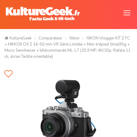
KultureGeek
Comparateur
Nikon
NIKON Vlogger KIT Z FC
+ NIKKOR DX Z 16-50 mm VR Série Limitée + Mini-trépied SmallRig +
Micro Sennheiser + télécommande ML-L7 (20,9 MP, 4K/30p, Rafale 11
i/s, écran Tactile orientable)