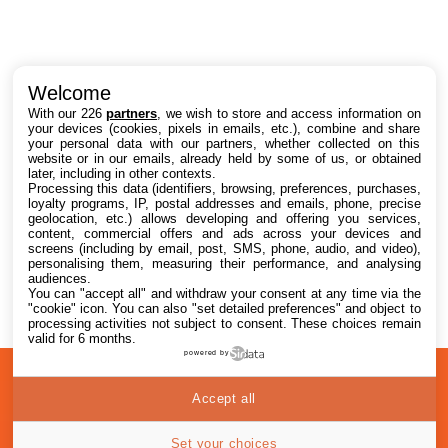
Intéressant ? Partagez !
Welcome
With our 226
partners
, we wish to store and access information on
your devices (cookies, pixels in emails, etc.), combine and share
your personal data with our partners, whether collected on this
website or in our emails, already held by some of us, or obtained
later, including in other contexts.
Processing this data (identifiers, browsing, preferences, purchases,
loyalty programs, IP, postal addresses and emails, phone, precise
geolocation, etc.) allows developing and offering you services,
content, commercial offers and ads across your devices and
screens (including by email, post, SMS, phone, audio, and video),
personalising them, measuring their performance, and analysing
audiences.
You can "accept all" and withdraw your consent at any time via the
"cookie" icon
. You can also "set detailed preferences" and object to
processing activities not subject to consent. These choices remain
valid for 6 months.
powered by
A
Confidentialité
© 2012-2026
Accept all
propos
i2CMedia
Set your choices