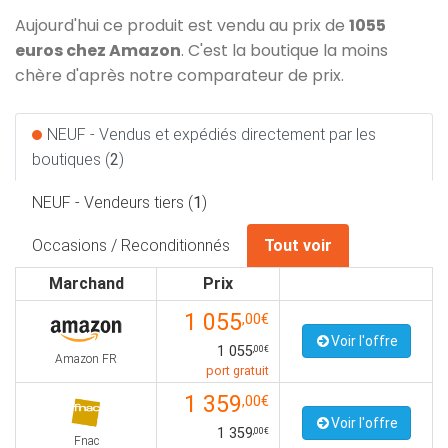
Aujourd'hui ce produit est vendu au prix de
1055
euros chez Amazon
. C'est la boutique la moins
chère d'après notre comparateur de prix.
NEUF - Vendus et expédiés directement par les
boutiques (
2
)
NEUF - Vendeurs tiers (
1
)
Occasions / Reconditionnés
Tout voir
Marchand
Prix
1 055
,00€
Voir l'offre
1 055
,00€
Amazon FR
port gratuit
1 359
,00€
Voir l'offre
1 359
,00€
Fnac