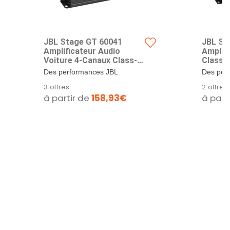
JBL Stage GT 60041
JBL St
Amplificateur Audio
Amplifi
Voiture 4-Canaux Class-D,
Class-D
1240W Max, 90W RMS x4 à
Mono C
Des performances JBL
Des per
2 Ohm, Pour Systèmes
Subwoo
accessibles - Profitez d’un son
accessib
3 offres
2 offres
Avant/Arrière ou
à 2 Oh
puissant et...
puissant 
à partir de
158,93€
à part
Subwoofer, Protection
Ohm, Fi
Intégrée, Design Compact
Booste
en Aluminium
Protec