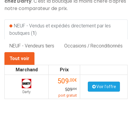
chez Darty
. C'est la boutique la moins chère d'après
notre comparateur de prix.
NEUF - Vendus et expédiés directement par les
boutiques (
1
)
NEUF - Vendeurs tiers
Occasions / Reconditionnés
Tout voir
Marchand
Prix
509
,00€
Voir l'offre
509
,00€
Darty
port gratuit