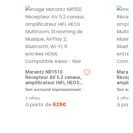
Marantz NR1510
Marant
Récepteur AV 5.2 canaux,
Récept
amplificateur HiFi, HEOS
amplifi
Multiroom, Streaming de
Multir
Son surround impressionnant -
Son surr
Musique, AirPlay 2,
Musique
Le NR1510 prend en charge
Le NR15
3 offres
3 offres
Bluetooth, Wi-FI, 6
Bluetoo
Dolby TrueHD,...
Dolby Tr
à partir de
629€
à part
entrées HDMI, Compatible
entrée
Alexa - Noir
Alexa -