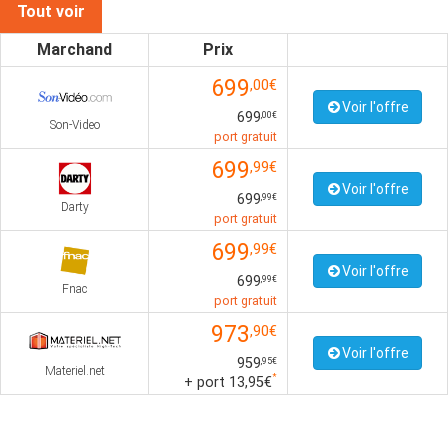
Tout voir
Marchand
Prix
699
,00€
Voir l'offre
699
,00€
Son-Video
port gratuit
699
,99€
Voir l'offre
699
,99€
Darty
port gratuit
699
,99€
Voir l'offre
699
,99€
Fnac
port gratuit
973
,90€
Voir l'offre
959
,95€
Materiel.net
*
+ port 13,95€