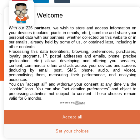
Welcome
With our 226
partners
, we wish to store and access information on
your devices (cookies, pixels in emails, etc.), combine and share your
personal data with our partners, whether collected on this website or in
our emails, already held by some of us, or obtained later, including in
other contexts.
A
Confidentialité
© 2012-2026
Processing this data (identifiers, browsing, preferences, purchases,
loyalty programs, IP, postal addresses and emails, phone, precise
propos
i2CMedia
geolocation, etc.) allows developing and offering you services,
content, commercial offers and ads across your devices and screens
(including by email, post, SMS, phone, audio, and video),
personalising them, measuring their performance, and analysing
audiences.
You can "accept all" and withdraw your consent at any time via the
"cookie" icon
. You can also "set detailed preferences" and object to
processing activities not subject to consent. These choices remain
valid for 6 months.
powered by
Accept all
Set your choices