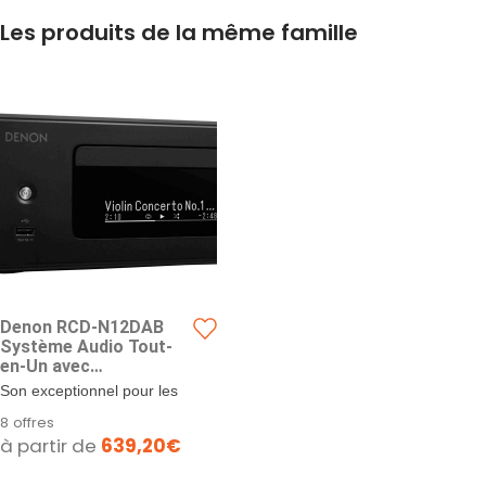
Les produits de la même famille
Denon RCD-N12DAB
Système Audio Tout-
en-Un avec
Amplificateur HiFi,
Son exceptionnel pour les
Lecteur CD, Streaming
petits espaces. Ce mini
8 offres
HEOS, Bluetooth, Wi-FI,
système compact et...
à partir de
639,20€
AirPlay 2, Radio Dab+ -
Noir