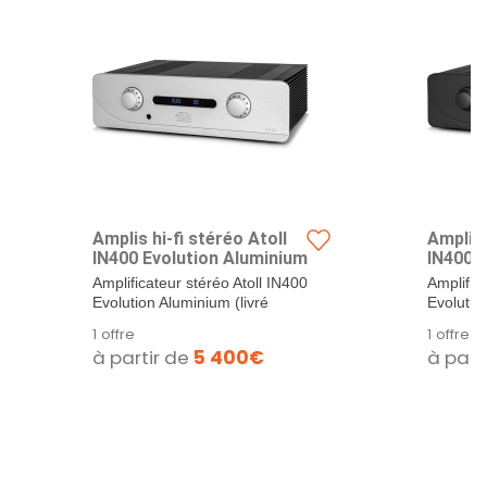
Amplis hi-fi stéréo Atoll
Amplis 
IN400 Evolution Aluminium
IN400 E
Amplificateur stéréo Atoll IN400
Amplific
Evolution Aluminium (livré
Evolution
avec...
1 offre
1 offre
à partir de
5 400€
à part