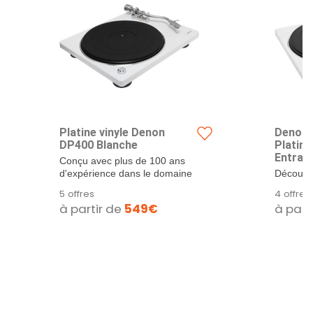
Platine vinyle Denon
Denon
DP400 Blanche
Platin
Entraé
Conçu avec plus de 100 ans
Courro
d'expérience dans le domaine
Découvre
Blanc.
de la...
performa
5 offres
4 offres
Denon...
à partir de
549€
à part