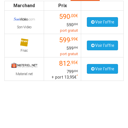
Marchand
Prix
590
,00€
Voir l'offre
590
,00€
Son-Video
port gratuit
599
,99€
Voir l'offre
599
,99€
Fnac
port gratuit
812
,95€
Voir l'offre
799
,00€
Materiel.net
*
+ port 13,95€