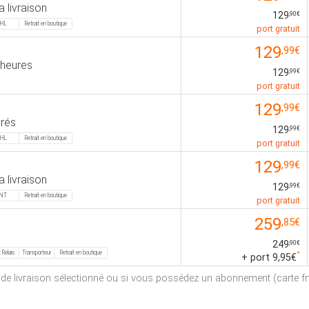
a livraison
129
,90€
HL
Retrait en boutique
port gratuit
129
,99€
 heures
129
,99€
port gratuit
129
,99€
vrés
129
,99€
HL
Retrait en boutique
port gratuit
129
,99€
a livraison
129
,99€
NT
Retrait en boutique
port gratuit
259
,85€
249
,90€
 Relais
Transporteur
Retrait en boutique
*
+ port 9,95€
e de livraison sélectionné ou si vous possédez un abonnement (carte fna