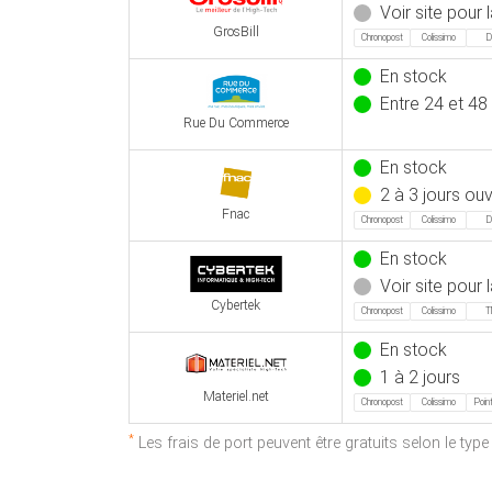
Voir site pour l
GrosBill
Chronopost
Colissimo
D
En stock
Entre 24 et 48
Rue Du Commerce
En stock
2 à 3 jours ou
Fnac
Chronopost
Colissimo
D
En stock
Voir site pour l
Cybertek
Chronopost
Colissimo
T
En stock
1 à 2 jours
Materiel.net
Chronopost
Colissimo
Point
*
Les frais de port peuvent être gratuits selon le typ