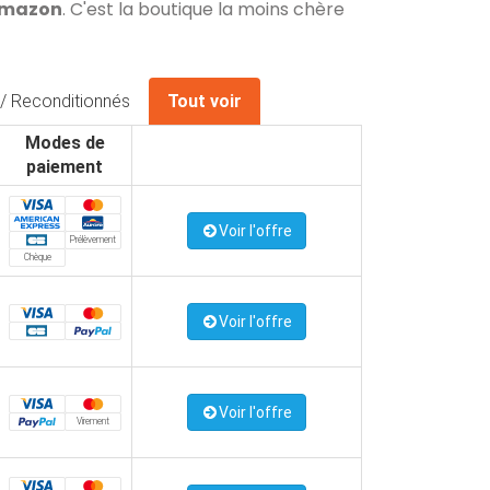
 Amazon
. C'est la boutique la moins chère
/ Reconditionnés
Tout voir
Modes de
paiement
Voir l'offre
Prélèvement
Chèque
Voir l'offre
Voir l'offre
Virement