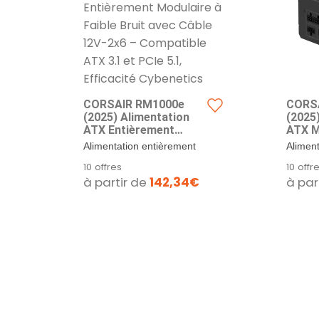
CORSAIR RM1000e
CORS
(2025) Alimentation
(2025
ATX Entièrement
ATX M
Modulaire à Faible
Silenc
Alimentation entièrement
Alimen
Bruit avec Câble 12V-
modulaire : Unité
modulai
10 offres
10 offr
2x6 – Compatible ATX
d’alimentation fiable,...
fiable e
à partir de
142,34€
à par
3.1 et PCIe 5.1,
Efficacité Cybenetics
Gold, Condensateurs
Résistants à 105°C –
Blanc