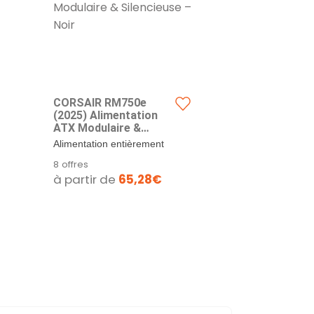
CORSAIR RM750e
CORSAIR R
(2025) Alimentation
(2025) Alim
ATX Modulaire &
ATX entièr
Silencieuse – Noir
modulaire 
Alimentation entièrement
Alimentation 
silencieuse
modulaire : Alimentation
modulaire : A
8 offres
8 offres
12V-2x6 - 
fiable et efficace,...
fiable et effica
à partir de
65,28€
à partir d
ATX 3.1 et 
efficacité 
Gold, cond
résistant à
Noir