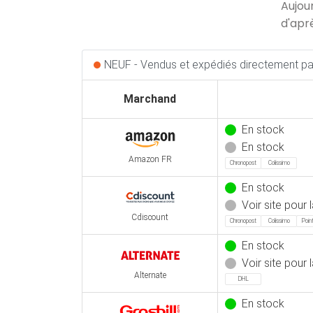
Aujou
d'apr
NEUF - Vendus et expédiés directement par
Marchand
En stock
En stock
Amazon FR
Chronopost
Colissimo
En stock
Voir site pour l
Cdiscount
Chronopost
Colissimo
Point
En stock
Voir site pour l
Alternate
DHL
En stock