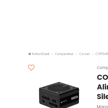
KultureGeek
Comparateur
Corsair
CORSAIR 
Compa
CO
Al
Sil
Marq