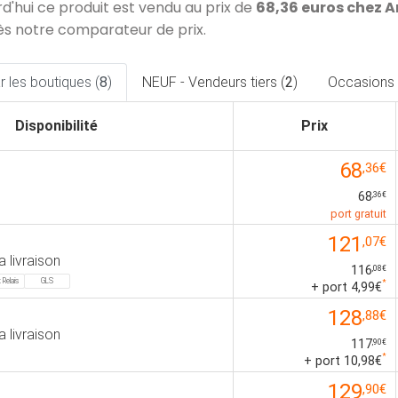
rd'hui ce produit est vendu au prix de
68,36 euros chez
ès notre comparateur de prix.
 les boutiques (
8
)
NEUF - Vendeurs tiers (
2
)
Occasions 
Disponibilité
Prix
68
,36€
68
,36€
port gratuit
121
,07€
a livraison
116
,08€
 Relais
GLS
*
+ port 4,99€
128
,88€
a livraison
117
,90€
*
+ port 10,98€
129
,90€