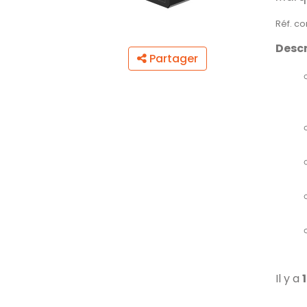
Réf. c
Descr
Partager
Il y a