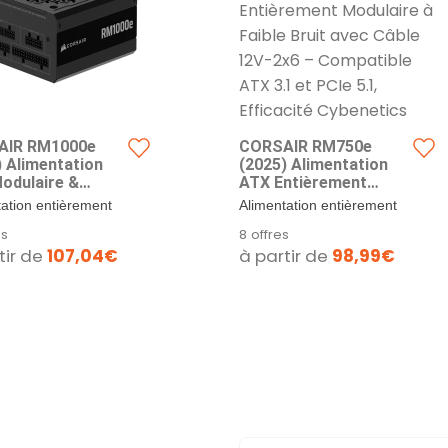
AIR RM1000e
CORSAIR RM750e
) Alimentation
(2025) Alimentation
odulaire &
ATX Entièrement
ieuse – Noir
Modulaire à Faible
tation entièrement
Alimentation entièrement
Bruit avec Câble 12V-
re : Alimentation
modulaire : Unité
es
8 offres
2x6 – Compatible ATX
t efficace,...
d’alimentation fiable,...
tir de
107,04€
à partir de
98,99€
3.1 et PCIe 5.1,
Efficacité Cybenetics
Gold, Condensateurs
Résistants à 105°C –
Blanc