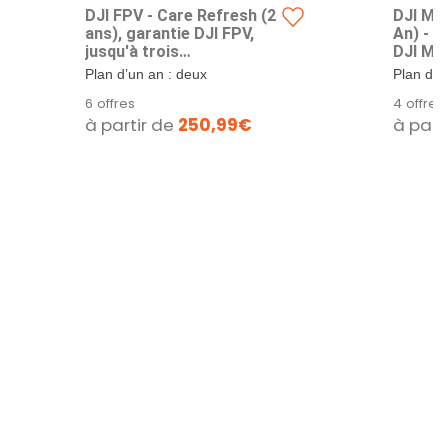
DJI FPV - Care Refresh (2
DJI Min
ans), garantie DJI FPV,
An) - p
jusqu'à trois
DJI Min
remplacements dans les
Rempla
Plan d’un an : deux
Plan d’u
24 mois, assistance
Mois, A
remplacements avantageux.
remplac
6 offres
4 offres
rapide, couverture des
Couver
Plan de deux ans :...
dont un p
à partir de
250,99€
à part
accidents et des dégâts
et des 
des eaux, activation dans
Activé 
les 48 heures