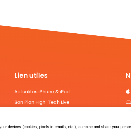
Lien utiles
N
Actualités iPhone & iPad
Bon Plan High-Tech Live
Comparateur de prix High-Tech
Contact
our devices (cookies, pixels in emails, etc.), combine and share your persona