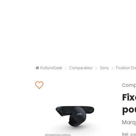
KultureGeek
Comparateur
Sony
Fixation 
Compa
Fi
po
Marq
Réf. co