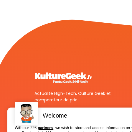
Actualité High-Tech, Culture Geek et
comparateur de prix
Welcome
With our 226
partners
, we wish to store and access information on y