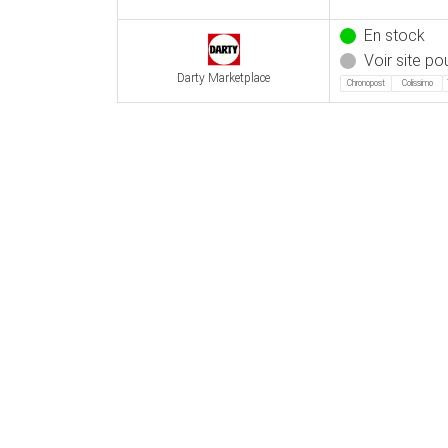
En stock
Voir site pou
Darty Marketplace
Chronopost
Colissimo