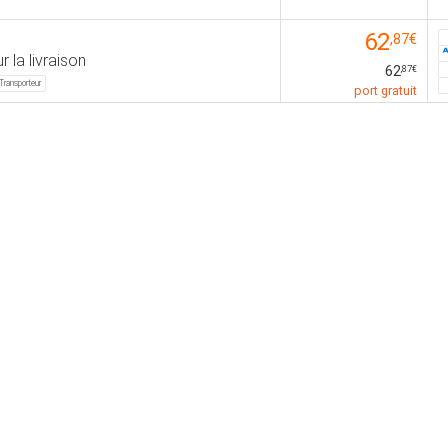
62
,87€
r la livraison
62
,87€
Transporteur
port gratuit