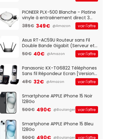
And Play, Confortable, Taille
Standard, PC/Portable, Clavier
QWERTY UK - Noir
PIONEER PLX-500 Blanche - Platine
vinyle à entraénement direct 3
vitesses (33-45-78 trs/min) avec
349€
385€
voir l'offre
@Amazon
pre-ampli intégré et port USB
Asus RT-AC59U Routeur sans Fil
Double Bande Gigabit (Serveur et
Client VPN, Triple Vlan, Mode Point
40€
50€
voir l'offre
@Amazon
d'accès et Bridge, contrôle
Parental, Qos)
Panasonic KX-TG6822 Téléphones
Sans fil Répondeur Ecran [Version
Française]
32€
48€
voir l'offre
@Amazon
Smartphone APPLE iPhone 15 Noir
128Go
490€
500€
voir l'offre
@Boulanger
Smartphone APPLE iPhone 15 Bleu
128Go
490€
500€
voir l'offre
@Boulanger