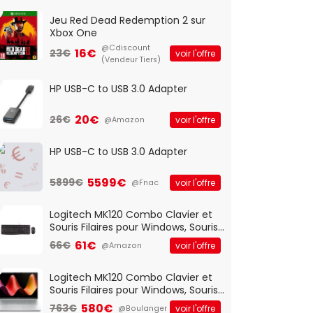
Jeu Red Dead Redemption 2 sur
Xbox One
@Cdiscount
16€
23€
voir l'offre
(Vendeur Tiers)
HP USB-C to USB 3.0 Adapter
20€
26€
voir l'offre
@Amazon
HP USB-C to USB 3.0 Adapter
5599€
5899€
voir l'offre
@Fnac
Logitech MK120 Combo Clavier et
Souris Filaires pour Windows, Souris
Optique Filaire, Connexion USB Plug
61€
66€
voir l'offre
@Amazon
And Play, Confortable, Taille
Standard, PC/Portable, Clavier
QWERTY UK - Noir
Logitech MK120 Combo Clavier et
Souris Filaires pour Windows, Souris
Optique Filaire, Connexion USB Plug
580€
763€
voir l'offre
@Boulanger