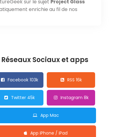
tureGeek sur le sujet
Project Glass
atiquement enrichie au fil de nos
Réseaux Sociaux et apps
Facebook 103k
RSS 16k
Twitter 45k
Instagram 8k
App Mac
App iPhone / iPad