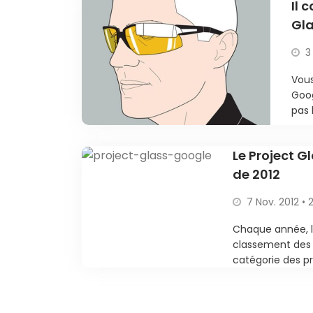
Il 
Gl
3
Vous
Goog
pas 
Le Project G
de 2012
7 Nov. 2012 • 
Chaque année, l
classement des p
catégorie des pro