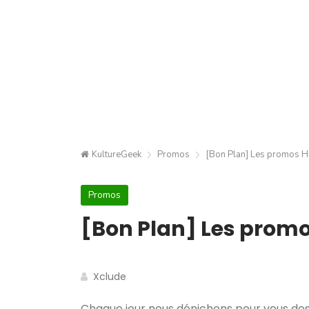
KultureGeek
Promos
[Bon Plan] Les promos Hig
Promos
[Bon Plan] Les promos
Xclude
Chaque jour nous dénichons pour vous des