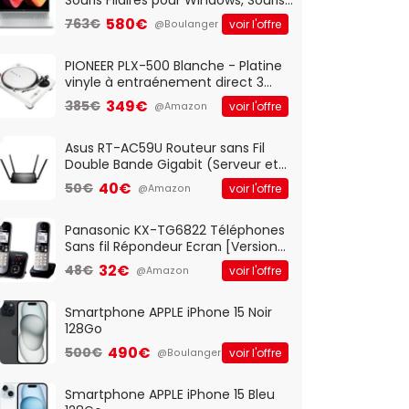
Optique Filaire, Connexion USB Plug
580€
763€
voir l'offre
@Boulanger
And Play, Confortable, Taille
Standard, PC/Portable, Clavier
QWERTY UK - Noir
PIONEER PLX-500 Blanche - Platine
vinyle à entraénement direct 3
vitesses (33-45-78 trs/min) avec
349€
385€
voir l'offre
@Amazon
pre-ampli intégré et port USB
Asus RT-AC59U Routeur sans Fil
Double Bande Gigabit (Serveur et
Client VPN, Triple Vlan, Mode Point
40€
50€
voir l'offre
@Amazon
d'accès et Bridge, contrôle
Parental, Qos)
Panasonic KX-TG6822 Téléphones
Sans fil Répondeur Ecran [Version
Française]
32€
48€
voir l'offre
@Amazon
Smartphone APPLE iPhone 15 Noir
128Go
490€
500€
voir l'offre
@Boulanger
Smartphone APPLE iPhone 15 Bleu