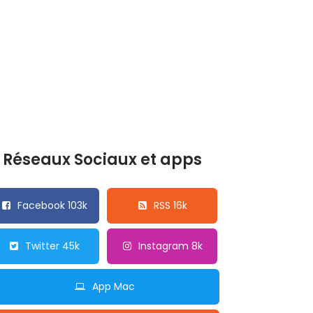
Réseaux Sociaux et apps
Facebook 103k
RSS 16k
Twitter 45k
Instagram 8k
App Mac