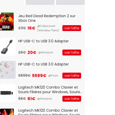
Jeu Red Dead Redemption 2 sur
Xbox One
@Cdiscount
16€
23€
voir l'offre
(Vendeur Tiers)
HP USB-C to USB 3.0 Adapter
20€
26€
voir l'offre
@Amazon
HP USB-C to USB 3.0 Adapter
5599€
5899€
voir l'offre
@Fnac
Logitech MK120 Combo Clavier et
Souris Filaires pour Windows, Souris
Optique Filaire, Connexion USB Plug
61€
66€
voir l'offre
@Amazon
And Play, Confortable, Taille
Standard, PC/Portable, Clavier
QWERTY UK - Noir
Logitech MK120 Combo Clavier et
Souris Filaires pour Windows, Souris