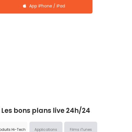
App iPhone / iPad
Les bons plans live 24h/24
oduits Hi-Tech
Applications
Films iTunes