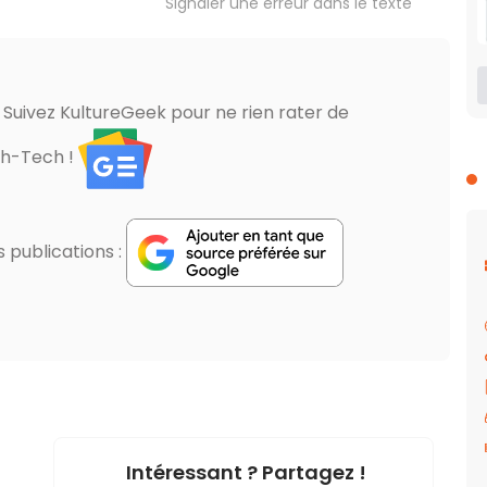
Signaler une erreur dans le texte
? Suivez KultureGeek pour ne rien rater de
gh-Tech !
publications :
Intéressant ? Partagez !