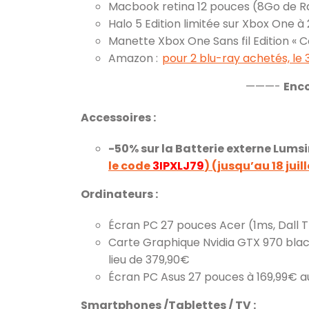
Macbook retina 12 pouces (8Go de R
Halo 5 Edition limitée sur Xbox One à
Manette Xbox One Sans fil Edition «
Amazon :
pour 2 blu-ray achetés, le
———-
Enc
Accessoires :
-50% sur la Batterie externe Lums
le code
3IPXLJ79
) (jusqu’au 18 juil
Ordinateurs :
Écran PC 27 pouces Acer (1ms, Dall T
Carte Graphique Nvidia GTX 970 black
lieu de 379,90€
Écran PC Asus 27 pouces à 169,99€ au
Smartphones /Tablettes / TV :