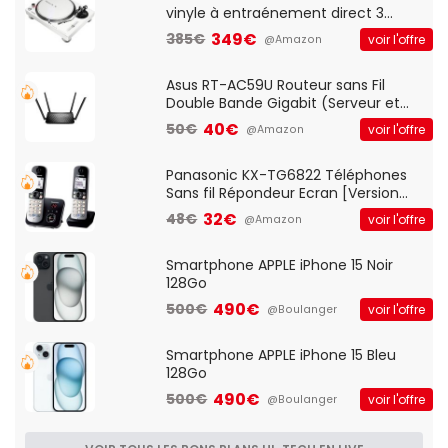
vinyle à entraénement direct 3
vitesses (33-45-78 trs/min) avec
349€
385€
voir l'offre
@Amazon
pre-ampli intégré et port USB
Asus RT-AC59U Routeur sans Fil
Double Bande Gigabit (Serveur et
Client VPN, Triple Vlan, Mode Point
40€
50€
voir l'offre
@Amazon
d'accès et Bridge, contrôle Parental,
Qos)
Panasonic KX-TG6822 Téléphones
Sans fil Répondeur Ecran [Version
Française]
32€
48€
voir l'offre
@Amazon
Smartphone APPLE iPhone 15 Noir
128Go
490€
500€
voir l'offre
@Boulanger
Smartphone APPLE iPhone 15 Bleu
128Go
490€
500€
voir l'offre
@Boulanger