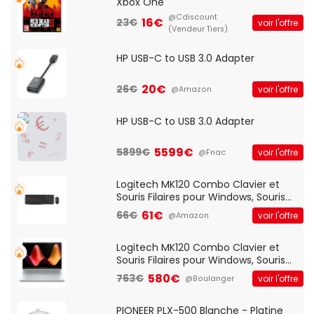
Xbox One
@Cdiscount
16€
23€
voir l'offre
(Vendeur Tiers)
HP USB-C to USB 3.0 Adapter
20€
26€
voir l'offre
@Amazon
HP USB-C to USB 3.0 Adapter
5599€
5899€
voir l'offre
@Fnac
Logitech MK120 Combo Clavier et
Souris Filaires pour Windows, Souris
Optique Filaire, Connexion USB Plug
61€
66€
voir l'offre
@Amazon
And Play, Confortable, Taille
Standard, PC/Portable, Clavier
QWERTY UK - Noir
Logitech MK120 Combo Clavier et
Souris Filaires pour Windows, Souris
Optique Filaire, Connexion USB Plug
580€
763€
voir l'offre
@Boulanger
And Play, Confortable, Taille
Standard, PC/Portable, Clavier
QWERTY UK - Noir
PIONEER PLX-500 Blanche - Platine