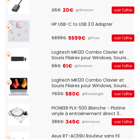
20€
26€
voir l'offre
@Amazon
HP USB-C to USB 3.0 Adapter
5599€
5899€
voir l'offre
@Fnac
Logitech MK120 Combo Clavier et
Souris Filaires pour Windows, Souris
Optique Filaire, Connexion USB Plug
61€
66€
voir l'offre
@Amazon
And Play, Confortable, Taille
Standard, PC/Portable, Clavier
QWERTY UK - Noir
Logitech MK120 Combo Clavier et
Souris Filaires pour Windows, Souris
Optique Filaire, Connexion USB Plug
580€
763€
voir l'offre
@Boulanger
And Play, Confortable, Taille
Standard, PC/Portable, Clavier
QWERTY UK - Noir
PIONEER PLX-500 Blanche - Platine
vinyle à entraénement direct 3
vitesses (33-45-78 trs/min) avec
349€
385€
voir l'offre
@Amazon
pre-ampli intégré et port USB
Asus RT-AC59U Routeur sans Fil