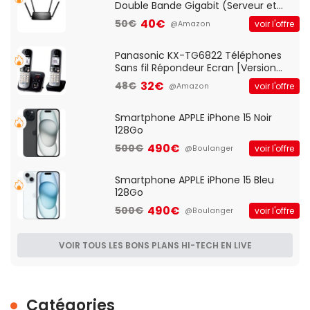
Double Bande Gigabit (Serveur et
Client VPN, Triple Vlan, Mode Point
40€
50€
voir l'offre
@Amazon
d'accès et Bridge, contrôle Parental,
Qos)
Panasonic KX-TG6822 Téléphones
Sans fil Répondeur Ecran [Version
Française]
32€
48€
voir l'offre
@Amazon
Smartphone APPLE iPhone 15 Noir
128Go
490€
500€
voir l'offre
@Boulanger
Smartphone APPLE iPhone 15 Bleu
128Go
490€
500€
voir l'offre
@Boulanger
VOIR TOUS LES BONS PLANS HI-TECH EN LIVE
Catégories