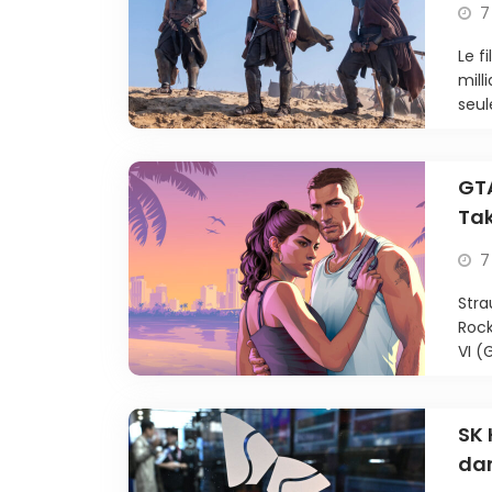
7
Le f
mill
seul
GTA
Tak
7
Stra
Rock
VI (
SK 
dan