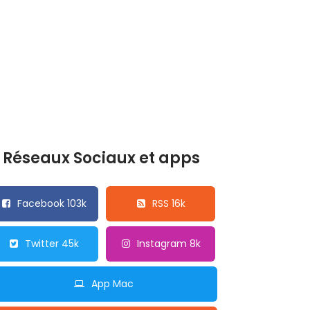
Réseaux Sociaux et apps
Facebook 103k
RSS 16k
Twitter 45k
Instagram 8k
App Mac