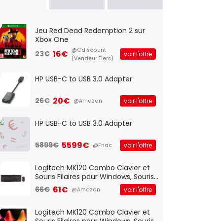
Jeu Red Dead Redemption 2 sur
Xbox One
@Cdiscount
16€
23€
voir l'offre
(Vendeur Tiers)
HP USB-C to USB 3.0 Adapter
20€
26€
voir l'offre
@Amazon
HP USB-C to USB 3.0 Adapter
5599€
5899€
voir l'offre
@Fnac
Logitech MK120 Combo Clavier et
Souris Filaires pour Windows, Souris
Optique Filaire, Connexion USB Plug
61€
66€
voir l'offre
@Amazon
And Play, Confortable, Taille
Standard, PC/Portable, Clavier
QWERTY UK - Noir
Logitech MK120 Combo Clavier et
Souris Filaires pour Windows, Souris