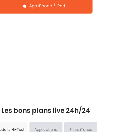
App iPhone / iPad
Les bons plans live 24h/24
oduits Hi-Tech
Applications
Films iTunes