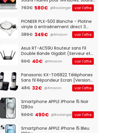
Optique Filaire, Connexion USB Plug
580€
763€
voir l'offre
@Boulanger
And Play, Confortable, Taille
Standard, PC/Portable, Clavier
QWERTY UK - Noir
PIONEER PLX-500 Blanche - Platine
vinyle à entraénement direct 3
vitesses (33-45-78 trs/min) avec
349€
385€
voir l'offre
@Amazon
pre-ampli intégré et port USB
Asus RT-AC59U Routeur sans Fil
Double Bande Gigabit (Serveur et
Client VPN, Triple Vlan, Mode Point
40€
50€
voir l'offre
@Amazon
d'accès et Bridge, contrôle
Parental, Qos)
Panasonic KX-TG6822 Téléphones
Sans fil Répondeur Ecran [Version
Française]
32€
48€
voir l'offre
@Amazon
Smartphone APPLE iPhone 15 Noir
128Go
490€
500€
voir l'offre
@Boulanger
Smartphone APPLE iPhone 15 Bleu