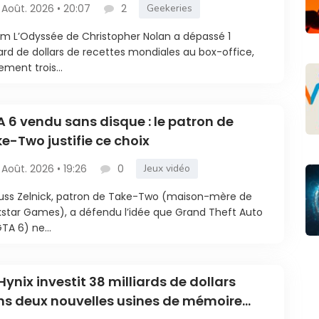
 Août. 2026 • 20:07
2
Geekeries
ilm L’Odyssée de Christopher Nolan a dépassé 1
iard de dollars de recettes mondiales au box-office,
ement trois...
 6 vendu sans disque : le patron de
e-Two justifie ce choix
 Août. 2026 • 19:26
0
Jeux vidéo
uss Zelnick, patron de Take-Two (maison-mère de
star Games), a défendu l’idée que Grand Theft Auto
GTA 6) ne...
Hynix investit 38 milliards de dollars
s deux nouvelles usines de mémoire