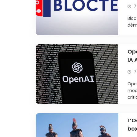
7
Bloc
déma
Ope
IA 
7
Open
modè
criti
L’O
box