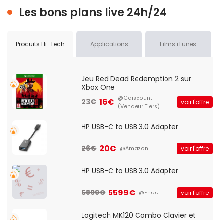
Les bons plans live 24h/24
Produits Hi-Tech
Applications
Films iTunes
Jeu Red Dead Redemption 2 sur
Xbox One
@Cdiscount
16€
23€
voir l'offre
(Vendeur Tiers)
HP USB-C to USB 3.0 Adapter
20€
26€
voir l'offre
@Amazon
HP USB-C to USB 3.0 Adapter
5599€
5899€
voir l'offre
@Fnac
Logitech MK120 Combo Clavier et