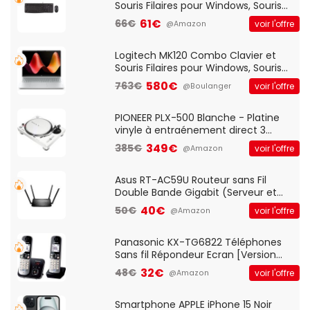
Souris Filaires pour Windows, Souris
Optique Filaire, Connexion USB Plug
61€
66€
voir l'offre
@Amazon
And Play, Confortable, Taille
Standard, PC/Portable, Clavier
QWERTY UK - Noir
Logitech MK120 Combo Clavier et
Souris Filaires pour Windows, Souris
Optique Filaire, Connexion USB Plug
580€
763€
voir l'offre
@Boulanger
And Play, Confortable, Taille
Standard, PC/Portable, Clavier
QWERTY UK - Noir
PIONEER PLX-500 Blanche - Platine
vinyle à entraénement direct 3
vitesses (33-45-78 trs/min) avec
349€
385€
voir l'offre
@Amazon
pre-ampli intégré et port USB
Asus RT-AC59U Routeur sans Fil
Double Bande Gigabit (Serveur et
Client VPN, Triple Vlan, Mode Point
40€
50€
voir l'offre
@Amazon
d'accès et Bridge, contrôle Parental,
Qos)
Panasonic KX-TG6822 Téléphones
Sans fil Répondeur Ecran [Version
Française]
32€
48€
voir l'offre
@Amazon
Smartphone APPLE iPhone 15 Noir