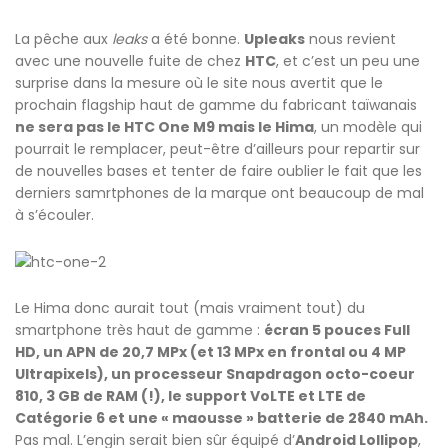
La pêche aux
leaks
a été bonne.
Upleaks
nous revient
avec une nouvelle fuite de chez
HTC
, et c’est un peu une
surprise dans la mesure où le site nous avertit que le
prochain flagship haut de gamme du fabricant taïwanais
ne sera pas le HTC One M9 mais le Hima
, un modèle qui
pourrait le remplacer, peut-être d’ailleurs pour repartir sur
de nouvelles bases et tenter de faire oublier le fait que les
derniers samrtphones de la marque ont beaucoup de mal
à s’écouler.
Le Hima donc aurait tout (mais vraiment tout) du
smartphone très haut de gamme :
écran 5 pouces Full
HD, un APN de 20,7 MPx (et 13 MPx en frontal ou 4 MP
Ultrapixels), un processeur Snapdragon octo-coeur
810, 3 GB de RAM (!), le support VoLTE et LTE de
Catégorie 6 et une « maousse » batterie de 2840 mAh.
Pas mal. L’engin serait bien sûr équipé d’
Android Lollipop
,