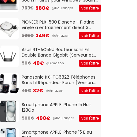
Optique Filaire, Connexion USB Plug
580€
763€
voir l'offre
@Boulanger
And Play, Confortable, Taille
Standard, PC/Portable, Clavier
QWERTY UK - Noir
PIONEER PLX-500 Blanche - Platine
vinyle à entraénement direct 3
vitesses (33-45-78 trs/min) avec
349€
385€
voir l'offre
@Amazon
pre-ampli intégré et port USB
Asus RT-AC59U Routeur sans Fil
Double Bande Gigabit (Serveur et
Client VPN, Triple Vlan, Mode Point
40€
50€
voir l'offre
@Amazon
d'accès et Bridge, contrôle
Parental, Qos)
Panasonic KX-TG6822 Téléphones
Sans fil Répondeur Ecran [Version
Française]
32€
48€
voir l'offre
@Amazon
Smartphone APPLE iPhone 15 Noir
128Go
490€
500€
voir l'offre
@Boulanger
Smartphone APPLE iPhone 15 Bleu