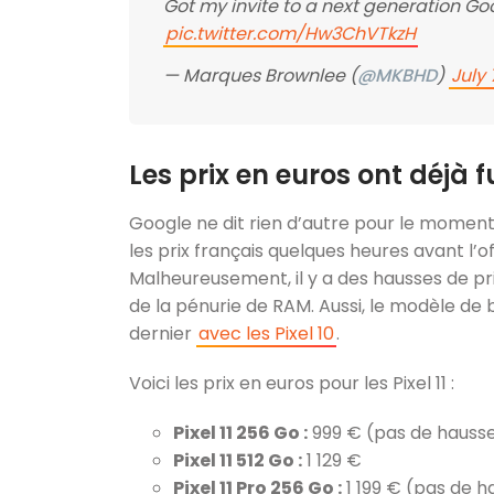
Got my invite to a next generation Goo
pic.twitter.com/Hw3ChVTkzH
— Marques Brownlee (
@MKBHD
)
July 
Les prix en euros ont déjà f
Google ne dit rien d’autre pour le moment, 
les prix français quelques heures avant l’o
Malheureusement, il y a des hausses de pr
de la pénurie de RAM. Aussi, le modèle d
dernier
avec les Pixel 10
.
Voici les prix en euros pour les Pixel 11 :
Pixel 11 256 Go :
999 € (pas de hauss
Pixel 11 512 Go :
1 129 €
Pixel 11 Pro 256 Go :
1 199 € (pas de h