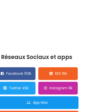
Réseaux Sociaux et apps
Facebook 103k
RSS 16k
Twitter 45k
Instagram 8k
App Mac