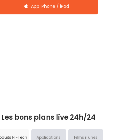
App iPhone / iPad
Les bons plans live 24h/24
oduits Hi-Tech
Applications
Films iTunes