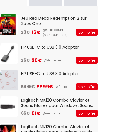
Jeu Red Dead Redemption 2 sur
Xbox One
@Cdiscount
16€
23€
voir l'offre
(Vendeur Tiers)
HP USB-C to USB 3.0 Adapter
20€
26€
voir l'offre
@Amazon
HP USB-C to USB 3.0 Adapter
5599€
5899€
voir l'offre
@Fnac
Logitech MK120 Combo Clavier et
Souris Filaires pour Windows, Souris
Optique Filaire, Connexion USB Plug
61€
66€
voir l'offre
@Amazon
And Play, Confortable, Taille
Standard, PC/Portable, Clavier
QWERTY UK - Noir
Logitech MK120 Combo Clavier et
Souris Filaires pour Windows, Souris