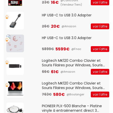
@Cdiscount
16€
23€
voir l'offre
(Vendeur Tiers)
HP USB-C to USB 3.0 Adapter
20€
26€
voir l'offre
@Amazon
HP USB-C to USB 3.0 Adapter
5599€
5899€
voir l'offre
@Fnac
Logitech MK120 Combo Clavier et
Souris Filaires pour Windows, Souris
Optique Filaire, Connexion USB Plug
61€
66€
voir l'offre
@Amazon
And Play, Confortable, Taille
Standard, PC/Portable, Clavier
QWERTY UK - Noir
Logitech MK120 Combo Clavier et
Souris Filaires pour Windows, Souris
Optique Filaire, Connexion USB Plug
580€
763€
voir l'offre
@Boulanger
And Play, Confortable, Taille
Standard, PC/Portable, Clavier
QWERTY UK - Noir
PIONEER PLX-500 Blanche - Platine
vinyle à entraénement direct 3