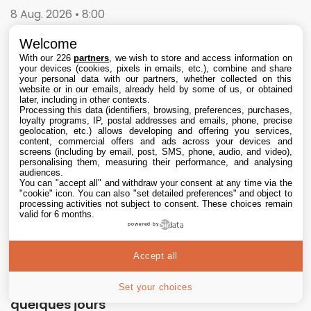
8 Aug. 2026 • 8:00
Welcome
With our 226
partners
, we wish to store and access information on
your devices (cookies, pixels in emails, etc.), combine and share
your personal data with our partners, whether collected on this
website or in our emails, already held by some of us, or obtained
later, including in other contexts.
Processing this data (identifiers, browsing, preferences, purchases,
loyalty programs, IP, postal addresses and emails, phone, precise
geolocation, etc.) allows developing and offering you services,
content, commercial offers and ads across your devices and
screens (including by email, post, SMS, phone, audio, and video),
personalising them, measuring their performance, and analysing
audiences.
You can "accept all" and withdraw your consent at any time via the
"cookie" icon
. You can also "set detailed preferences" and object to
processing activities not subject to consent. These choices remain
valid for 6 months.
powered by
Accept all
Le prix de l’iPhone 17 augmenterait dans
Set your choices
quelques jours