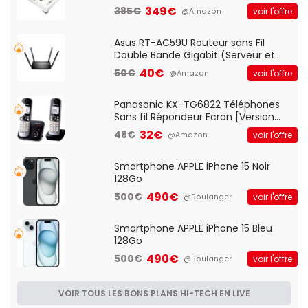
vitesses (33-45-78 trs/min) avec
349€
385€
voir l'offre
@Amazon
pre-ampli intégré et port USB
Asus RT-AC59U Routeur sans Fil
Double Bande Gigabit (Serveur et
Client VPN, Triple Vlan, Mode Point
40€
50€
voir l'offre
@Amazon
d'accès et Bridge, contrôle Parental,
Qos)
Panasonic KX-TG6822 Téléphones
Sans fil Répondeur Ecran [Version
Française]
32€
48€
voir l'offre
@Amazon
Smartphone APPLE iPhone 15 Noir
128Go
490€
500€
voir l'offre
@Boulanger
Smartphone APPLE iPhone 15 Bleu
128Go
490€
500€
voir l'offre
@Boulanger
VOIR TOUS LES BONS PLANS HI-TECH EN LIVE