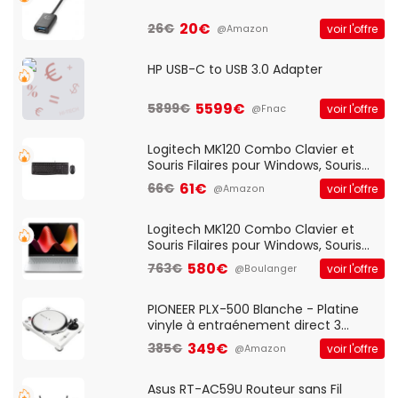
20€
26€
voir l'offre
@Amazon
HP USB-C to USB 3.0 Adapter
5599€
5899€
voir l'offre
@Fnac
Logitech MK120 Combo Clavier et
Souris Filaires pour Windows, Souris
Optique Filaire, Connexion USB Plug
61€
66€
voir l'offre
@Amazon
And Play, Confortable, Taille
Standard, PC/Portable, Clavier
QWERTY UK - Noir
Logitech MK120 Combo Clavier et
Souris Filaires pour Windows, Souris
Optique Filaire, Connexion USB Plug
580€
763€
voir l'offre
@Boulanger
And Play, Confortable, Taille
Standard, PC/Portable, Clavier
QWERTY UK - Noir
PIONEER PLX-500 Blanche - Platine
vinyle à entraénement direct 3
vitesses (33-45-78 trs/min) avec
349€
385€
voir l'offre
@Amazon
pre-ampli intégré et port USB
Asus RT-AC59U Routeur sans Fil