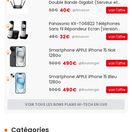
Double Bande Gigabit (Serveur et
Client VPN, Triple Vlan, Mode Point
40€
50€
voir l'offre
@Amazon
d'accès et Bridge, contrôle Parental,
Qos)
Panasonic KX-TG6822 Téléphones
Sans fil Répondeur Ecran [Version
Française]
32€
48€
voir l'offre
@Amazon
Smartphone APPLE iPhone 15 Noir
128Go
490€
500€
voir l'offre
@Boulanger
Smartphone APPLE iPhone 15 Bleu
128Go
490€
500€
voir l'offre
@Boulanger
VOIR TOUS LES BONS PLANS HI-TECH EN LIVE
Catégories