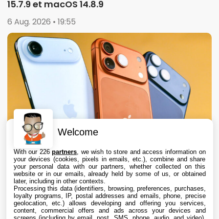
15.7.9 et macOS 14.8.9
6 Aug. 2026 • 19:55
Welcome
With our 226
partners
, we wish to store and access information on
your devices (cookies, pixels in emails, etc.), combine and share
your personal data with our partners, whether collected on this
website or in our emails, already held by some of us, or obtained
later, including in other contexts.
Processing this data (identifiers, browsing, preferences, purchases,
loyalty programs, IP, postal addresses and emails, phone, precise
geolocation, etc.) allows developing and offering you services,
content, commercial offers and ads across your devices and
Apple augmente les valeurs de reprise des
screens (including by email, post, SMS, phone, audio, and video),