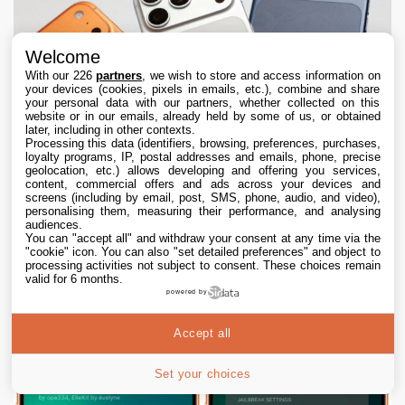
Welcome
With our 226
partners
, we wish to store and access information on
your devices (cookies, pixels in emails, etc.), combine and share
your personal data with our partners, whether collected on this
website or in our emails, already held by some of us, or obtained
later, including in other contexts.
Processing this data (identifiers, browsing, preferences, purchases,
loyalty programs, IP, postal addresses and emails, phone, precise
geolocation, etc.) allows developing and offering you services,
content, commercial offers and ads across your devices and
screens (including by email, post, SMS, phone, audio, and video),
personalising them, measuring their performance, and analysing
audiences.
You can "accept all" and withdraw your consent at any time via the
"cookie" icon
. You can also "set detailed preferences" and object to
Le prix de l’iPhone 17 augmenterait dans
processing activities not subject to consent. These choices remain
quelques jours
valid for 6 months.
powered by
8 Aug. 2026 • 7:00
Accept all
Set your choices