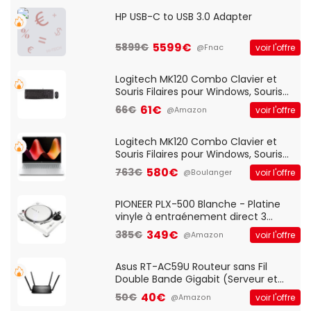
HP USB-C to USB 3.0 Adapter
5599€
5899€
voir l'offre
@Fnac
Logitech MK120 Combo Clavier et
Souris Filaires pour Windows, Souris
Optique Filaire, Connexion USB Plug
61€
66€
voir l'offre
@Amazon
And Play, Confortable, Taille
Standard, PC/Portable, Clavier
QWERTY UK - Noir
Logitech MK120 Combo Clavier et
Souris Filaires pour Windows, Souris
Optique Filaire, Connexion USB Plug
580€
763€
voir l'offre
@Boulanger
And Play, Confortable, Taille
Standard, PC/Portable, Clavier
QWERTY UK - Noir
PIONEER PLX-500 Blanche - Platine
vinyle à entraénement direct 3
vitesses (33-45-78 trs/min) avec
349€
385€
voir l'offre
@Amazon
pre-ampli intégré et port USB
Asus RT-AC59U Routeur sans Fil
Double Bande Gigabit (Serveur et
Client VPN, Triple Vlan, Mode Point
40€
50€
voir l'offre
@Amazon
d'accès et Bridge, contrôle Parental,