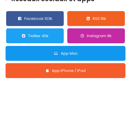
Facebook 103k
RSS 16k
Twitter 45k
Instagram 8k
App Mac
App iPhone / iPad