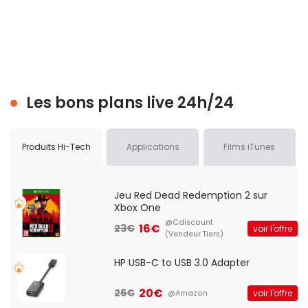
Les bons plans live 24h/24
Produits Hi-Tech
Applications
Films iTunes
Jeu Red Dead Redemption 2 sur
Xbox One
@Cdiscount
16€
23€
voir l'offre
(Vendeur Tiers)
HP USB-C to USB 3.0 Adapter
20€
26€
voir l'offre
@Amazon