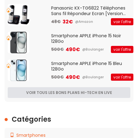
Qos)
Panasonic KX-TG6822 Téléphones
Sans fil Répondeur Ecran [Version
Française]
32€
48€
voir l'offre
@Amazon
Smartphone APPLE iPhone 15 Noir
128Go
490€
500€
voir l'offre
@Boulanger
Smartphone APPLE iPhone 15 Bleu
128Go
490€
500€
voir l'offre
@Boulanger
VOIR TOUS LES BONS PLANS HI-TECH EN LIVE
Catégories
Smartphones