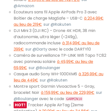
@Amazon
Écouteurs sans fil Apple AirPods Pro 3 avec
Boîtier de charge MagSafe – USB-C
à 204,99€
au lieu de 219€
sur @Rakuten
DJI Mini 3 (DJI RC) – Drone 4K HDR, 38 min
d’autonomie, ultra léger (<249g),
radiocommande incluse
à 314,99€ au lieu de
399€
sur @Darty
avec le code DARTY10
Caméra de surveillance TP-LINK Wifi Tapo TC82
avec panneau solaire
à 49,99€ au lieu de
69,99€
sur @Boulanger
Casque audio Sony WH-1000XM6
à 326,99€ au
lieu de 449€
sur @Rakuten
Montre sport Garmin Vivoactive 5 – Gray,
bracelet Noir
à 159,99€ au lieu de 229,99€
sur
@Boulanger
avec le code
GARMIN10
HOT!
Tracker Apple AirTag (2eme