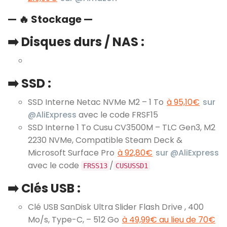
— 🔥 Stockage —
➡️ Disques durs / NAS :
➡️ SSD :
SSD Interne Netac NVMe M2 – 1 To
à 95,10€
sur
@AliExpress
avec le code FRSF15
SSD Interne 1 To Cusu CV3500M – TLC Gen3, M2
2230 NVMe, Compatible Steam Deck &
Microsoft Surface Pro
à 92,80€
sur @AliExpress
avec le code
/
FRSS13
CUSUSSD1
➡️ Clés USB :
Clé USB SanDisk Ultra Slider Flash Drive , 400
Mo/s, Type-C, – 512 Go
à 49,99€ au lieu de 70€