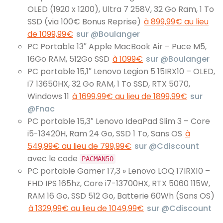
OLED (1920 x 1200), Ultra 7 258V, 32 Go Ram, 1 To
SSD (via 100€ Bonus Reprise)
à 899,99€ au lieu
de 1099,99€
sur @Boulanger
PC Portable 13″ Apple MacBook Air – Puce M5,
16Go RAM, 512Go SSD
à 1099€
sur @Boulanger
PC portable 15,1″ Lenovo Legion 5 15IRX10 – OLED,
i7 13650HX, 32 Go RAM, 1 To SSD, RTX 5070,
Windows 11
à 1699,99€ au lieu de 1899,99€
sur
@Fnac
PC portable 15,3″ Lenovo IdeaPad Slim 3 – Core
i5-13420H, Ram 24 Go, SSD 1 To, Sans OS
à
549,99€ au lieu de 799,99€
sur @Cdiscount
avec le code
PACMAN50
PC portable Gamer 17,3 » Lenovo LOQ 17IRX10 –
FHD IPS 165hz, Core i7-13700HX, RTX 5060 115W,
RAM 16 Go, SSD 512 Go, Batterie 60Wh (Sans OS)
à 1329,99€ au lieu de 1049,99€
sur @Cdiscount