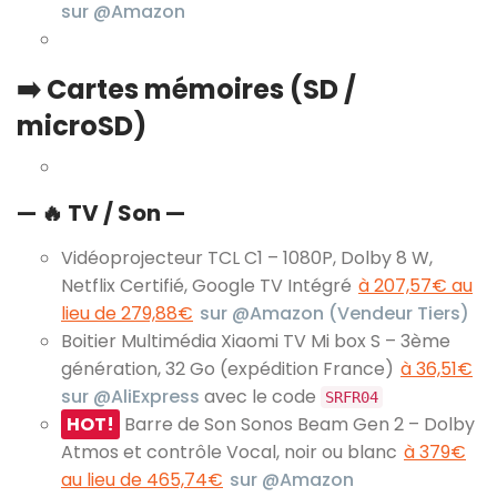
sur @Amazon
➡️ Cartes mémoires (SD /
microSD)
— 🔥 TV / Son —
Vidéoprojecteur TCL C1 – 1080P, Dolby 8 W,
Netflix Certifié, Google TV Intégré
à 207,57€ au
lieu de 279,88€
sur @Amazon (Vendeur Tiers)
Boitier Multimédia Xiaomi TV Mi box S – 3ème
génération, 32 Go (expédition France)
à 36,51€
sur @AliExpress
avec le code
SRFR04
HOT!
Barre de Son Sonos Beam Gen 2 – Dolby
Atmos et contrôle Vocal, noir ou blanc
à 379€
au lieu de 465,74€
sur @Amazon