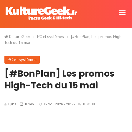
KultureGeek
PC et systèmes
[#BonPlan] Les promos High-
Tech du 15 mai
PC et systèmes
[#BonPlan] Les promos
High-Tech du 15 mai
Djib's
11 min.
15 Mai. 2026 • 20:55
0
10