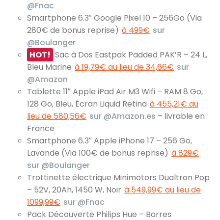
@Fnac
Smartphone 6.3″ Google Pixel 10 – 256Go (Via
280€ de bonus reprise)
à 499€
sur
@Boulanger
HOT!
Sac à Dos Eastpak Padded PAK’R – 24 L,
Bleu Marine
à 19,79€ au lieu de 34,66€
sur
@Amazon
Tablette 11″ Apple iPad Air M3 Wifi – RAM 8 Go,
128 Go, Bleu, Écran Liquid Retina
à 455,21€ au
lieu de 580,56€
sur @Amazon.es
– livrable en
France
Smartphone 6.3″ Apple iPhone 17 – 256 Go,
Lavande (Via 100€ de bonus reprise)
à 829€
sur @Boulanger
Trottinette électrique Minimotors Dualtron Pop
– 52V, 20Ah, 1450 W, Noir
à 549,99€ au lieu de
1099,99€
sur @Fnac
Pack Découverte Philips Hue – Barres