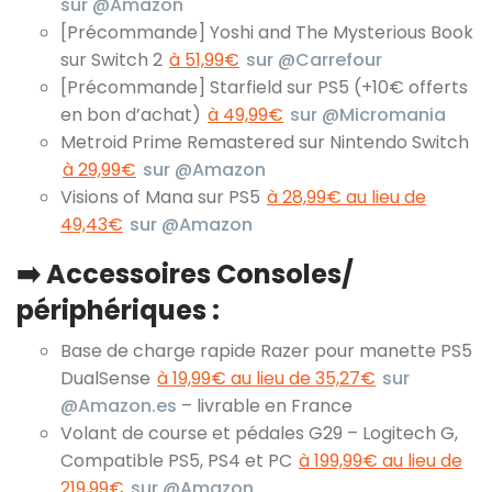
sur @Amazon
[Précommande] Yoshi and The Mysterious Book
sur Switch 2
à 51,99€
sur @Carrefour
[Précommande] Starfield sur PS5 (+10€ offerts
en bon d’achat)
à 49,99€
sur @Micromania
Metroid Prime Remastered sur Nintendo Switch
à 29,99€
sur @Amazon
Visions of Mana sur PS5
à 28,99€ au lieu de
49,43€
sur @Amazon
➡️ Accessoires Consoles/
périphériques :
Base de charge rapide Razer pour manette PS5
DualSense
à 19,99€ au lieu de 35,27€
sur
@Amazon.es
– livrable en France
Volant de course et pédales G29 – Logitech G,
Compatible PS5, PS4 et PC
à 199,99€ au lieu de
219,99€
sur @Amazon