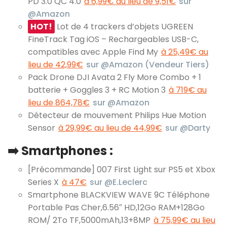
PD 3.0 QC 4.0
à 6,99€ au lieu de 9,51€
sur
@Amazon
HOT!
Lot de 4 trackers d’objets UGREEN
FineTrack Tag iOS – Rechargeables USB-C,
compatibles avec Apple Find My
à 25,49€ au
lieu de 42,99€
sur @Amazon (Vendeur Tiers)
Pack Drone DJI Avata 2 Fly More Combo + 1
batterie + Goggles 3 + RC Motion 3
à 719€ au
lieu de 864,78€
sur @Amazon
Détecteur de mouvement Philips Hue Motion
Sensor
à 29,99€ au lieu de 44,99€
sur @Darty
➡️ Smartphones :
[Précommande] 007 First Light sur PS5 et Xbox
Series X
à 47€
sur @E.Leclerc
Smartphone BLACKVIEW WAVE 9C Téléphone
Portable Pas Cher,6.56″ HD,12Go RAM+128Go
ROM/ 2To TF,5000mAh,13+8MP
à 75,99€ au lieu