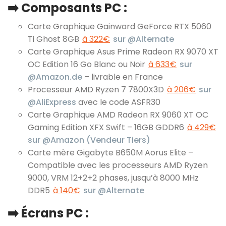
➡️ Composants PC :
Carte Graphique Gainward GeForce RTX 5060
Ti Ghost 8GB
à 322€
sur @Alternate
Carte Graphique Asus Prime Radeon RX 9070 XT
OC Edition 16 Go Blanc ou Noir
à 633€
sur
@Amazon.de
– livrable en France
Processeur AMD Ryzen 7 7800X3D
à 206€
sur
@AliExpress
avec le code ASFR30
Carte Graphique AMD Radeon RX 9060 XT OC
Gaming Edition XFX Swift – 16GB GDDR6
à 429€
sur @Amazon (Vendeur Tiers)
Carte mère Gigabyte B650M Aorus Elite –
Compatible avec les processeurs AMD Ryzen
9000, VRM 12+2+2 phases, jusqu’à 8000 MHz
DDR5
à 140€
sur @Alternate
➡️
Écrans PC :