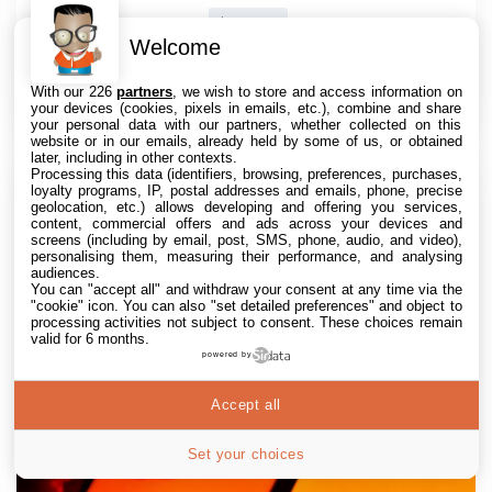
Internet
6 Août. 2026 • 19:44
0
Welcome
OpenAI annonce abandonner les limites de
conversations textuelles pour les comptes ChatGPT
With our 226
partners
, we wish to store and access information on
gratuits et ceux avec l’abonnement Go, tout en...
your devices (cookies, pixels in emails, etc.), combine and share
your personal data with our partners, whether collected on this
website or in our emails, already held by some of us, or obtained
later, including in other contexts.
Processing this data (identifiers, browsing, preferences, purchases,
loyalty programs, IP, postal addresses and emails, phone, precise
geolocation, etc.) allows developing and offering you services,
content, commercial offers and ads across your devices and
screens (including by email, post, SMS, phone, audio, and video),
personalising them, measuring their performance, and analysing
audiences.
You can "accept all" and withdraw your consent at any time via the
"cookie" icon
. You can also "set detailed preferences" and object to
processing activities not subject to consent. These choices remain
valid for 6 months.
powered by
Accept all
Set your choices