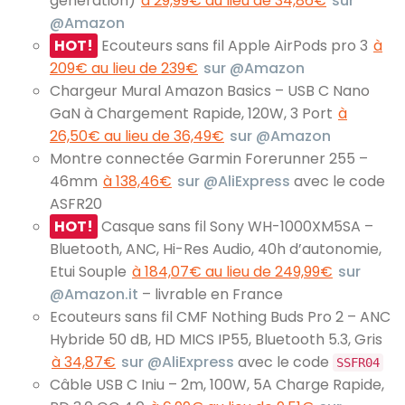
génération)
à 29,99€ au lieu de 34,86€
sur
@Amazon
HOT!
Ecouteurs sans fil Apple AirPods pro 3
à
209€ au lieu de 239€
sur @Amazon
Chargeur Mural Amazon Basics – USB C Nano
GaN à Chargement Rapide, 120W, 3 Port
à
26,50€ au lieu de 36,49€
sur @Amazon
Montre connectée Garmin Forerunner 255 –
46mm
à 138,46€
sur @AliExpress
avec le code
ASFR20
HOT!
Casque sans fil Sony WH-1000XM5SA –
Bluetooth, ANC, Hi-Res Audio, 40h d’autonomie,
Etui Souple
à 184,07€ au lieu de 249,99€
sur
@Amazon.it
– livrable en France
Ecouteurs sans fil CMF Nothing Buds Pro 2 – ANC
Hybride 50 dB, HD MICS IP55, Bluetooth 5.3, Gris
à 34,87€
sur @AliExpress
avec le code
SSFR04
Câble USB C Iniu – 2m, 100W, 5A Charge Rapide,