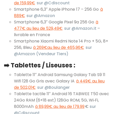
de 159,99€
sur @Cdiscount
Smartphone 6,3″ Apple iPhone 17 – 256 Go
à
889€
sur @Amazon
Smartphone 6,3″ Google Pixel 9a 256 Go
à
477€ au lieu de 529,49€
sur @Amazon.it
–
livrable en France
Smartphone Xiaomi Redmi Note 14 Pro + 5G, 8+
256, Bleu
à 269€au lieu de 465,96€
sur
@Amazon (Vendeur Tiers)
➡️ Tablettes / Liseuses :
Tablette 11″ Android Samsung Galaxy Tab S9 11
Wifi 128 Go Gris avec Galaxy IA
à 449€ au lieu
de 502,01€
sur @Boulanger
Tablette tactile 11″ Android 16 TABWEE T50 avec
24Go RAM (6+18 ext) 128Go ROM, 5G, Wi‑Fi,
8000mAh
à 89,99€ au lieu de 179.99
€
sur
@Cdiscount