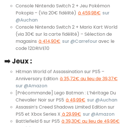
Console Nintendo Switch 2 + Jeu Pokémon
Pokopia – (Via 20€ fidélité)
à 459,98€
sur
@Auchan
Console Nintendo Switch 2 + Mario Kart World
(via 30€ sur la carte fidélité) – Sélection de
magasins
à 414,90€
sur @Carrefour
avec le
code 12DRIVE10
➡️ Jeux :
Hitman World of Assassination sur PS5 –
Anniversary Edition
à 35,72€ au lieu de 39,37€
sur @Amazon
[Précommande] Lego Batman : L’héritage Du
Chevalier Noir sur PS5
à 49,99€
sur @Auchan
Assassin’s Creed Shadows Limited Edition sur
PS5 et Xbox Series X
à 29,99€
sur @Amazon
Battlefield 6 sur PS5
à 39,30€ au lieu de 49,96€