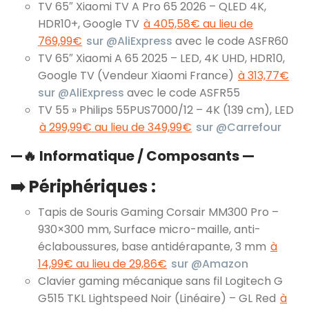
TV 65″ Xiaomi TV A Pro 65 2026 – QLED 4K,
HDR10+, Google TV
à 405,58€ au lieu de
769,99€
sur @AliExpress
avec le code ASFR60
TV 65″ Xiaomi A 65 2025 – LED, 4K UHD, HDR10,
Google TV (Vendeur Xiaomi France)
à 313,77€
sur @AliExpress
avec le code ASFR55
TV 55 » Philips 55PUS7000/12 – 4K (139 cm), LED
à 299,99€ au lieu de 349,99€
sur @Carrefour
—
🔥
Informatique / Composants —
➡️ Périphériques :
Tapis de Souris Gaming Corsair MM300 Pro –
930×300 mm, Surface micro-maille, anti-
éclaboussures, base antidérapante, 3 mm
à
14,99€ au lieu de 29,86€
sur @Amazon
Clavier gaming mécanique sans fil Logitech G
G515 TKL Lightspeed Noir (Linéaire) – GL Red
à