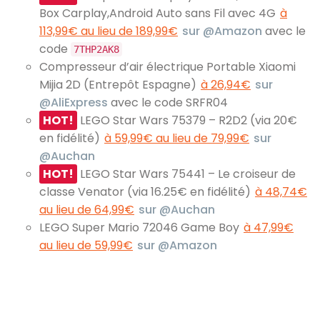
Box Carplay,Android Auto sans Fil avec 4G
à
113,99€ au lieu de 189,99€
sur @Amazon
avec le
code
7THP2AK8
Compresseur d’air électrique Portable Xiaomi
Mijia 2D (Entrepôt Espagne)
à 26,94€
sur
@AliExpress
avec le code SRFR04
HOT!
LEGO Star Wars 75379 – R2D2 (via 20€
en fidélité)
à 59,99€ au lieu de 79,99€
sur
@Auchan
HOT!
LEGO Star Wars 75441 – Le croiseur de
classe Venator (via 16.25€ en fidélité)
à 48,74€
au lieu de 64,99€
sur @Auchan
LEGO Super Mario 72046 Game Boy
à 47,99€
au lieu de 59,99€
sur @Amazon