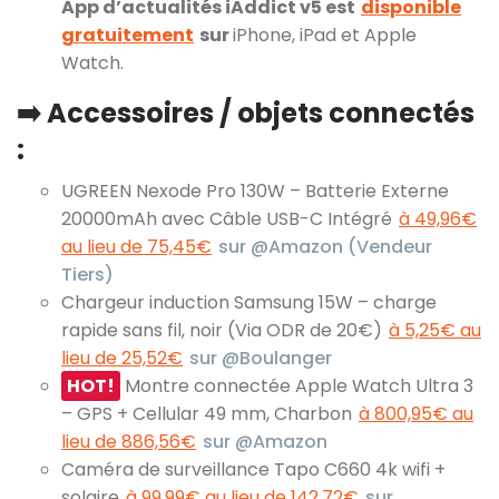
App d’actualités iAddict v5 est
disponible
gratuitement
sur
iPhone, iPad et Apple
Watch.
➡️ Accessoires / objets connectés
:
UGREEN Nexode Pro 130W – Batterie Externe
20000mAh avec Câble USB-C Intégré
à 49,96€
au lieu de 75,45€
sur @Amazon (Vendeur
Tiers)
Chargeur induction Samsung 15W – charge
rapide sans fil, noir (Via ODR de 20€)
à 5,25€ au
lieu de 25,52€
sur @Boulanger
HOT!
Montre connectée Apple Watch Ultra 3
– GPS + Cellular 49 mm, Charbon
à 800,95€ au
lieu de 886,56€
sur @Amazon
Caméra de surveillance Tapo C660 4k wifi +
solaire
à 99,99€ au lieu de 142,72€
sur