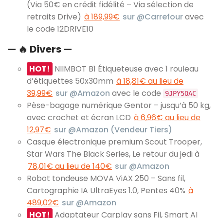
(Via 50€ en crédit fidélité – Via sélection de
retraits Drive)
à 189,99€
sur @Carrefour
avec
le code 12DRIVE10
— 🔥 Divers —
HOT!
NIIMBOT B1 Étiqueteuse avec 1 rouleau
d’étiquettes 50x30mm
à 18,81€ au lieu de
39,99€
sur @Amazon
avec le code
9JPY5OAC
Pèse-bagage numérique Gentor – jusqu’à 50 kg,
avec crochet et écran LCD
à 6,96€ au lieu de
12,97€
sur @Amazon (Vendeur Tiers)
Casque électronique premium Scout Trooper,
Star Wars The Black Series, Le retour du jedi à
78,01€ au lieu de 140€
sur @Amazon
Robot tondeuse MOVA ViAX 250 – Sans fil,
Cartographie IA UltraEyes 1.0, Pentes 40%
à
489,02€
sur @Amazon
HOT!
Adaptateur Carplay sans Fil, Smart AI