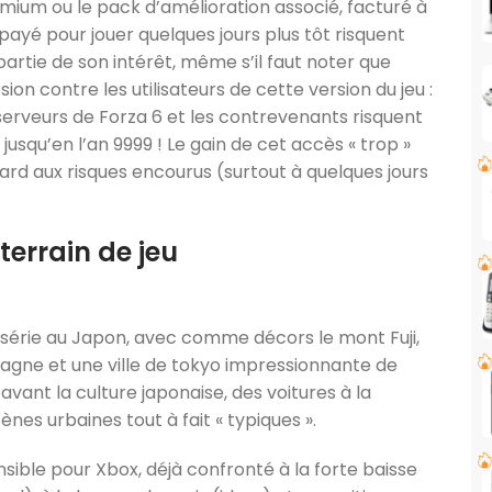
emium ou le pack d’amélioration associé, facturé à
payé pour jouer quelques jours plus tôt risquent
partie de son intérêt, même s’il faut noter que
ion contre les utilisateurs de cette version du jeu :
erveurs de Forza 6 et les contrevenants risquent
squ’en l’an 9999 ! Le gain de cet accès « trop »
rd aux risques encourus (surtout à quelques jours
errain de jeu
 série au Japon, avec comme décors le mont Fuji,
tagne et une ville de tokyo impressionnante de
ant la culture japonaise, des voitures à la
es urbaines tout à fait « typiques ».
nsible pour Xbox, déjà confronté à la forte baisse