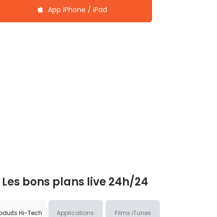
App iPhone / iPad
Les bons plans live 24h/24
oduits Hi-Tech
Applications
Films iTunes