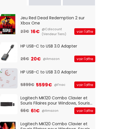
Jeu Red Dead Redemption 2 sur
Xbox One
@Cdiscount
16€
23€
voir l'offre
(Vendeur Tiers)
HP USB-C to USB 3.0 Adapter
20€
26€
voir l'offre
@Amazon
HP USB-C to USB 3.0 Adapter
5599€
5899€
voir l'offre
@Fnac
Logitech MK120 Combo Clavier et
Souris Filaires pour Windows, Souris
Optique Filaire, Connexion USB Plug
61€
66€
voir l'offre
@Amazon
And Play, Confortable, Taille
Standard, PC/Portable, Clavier
QWERTY UK - Noir
Logitech MK120 Combo Clavier et
Souris Filaires pour Windows, Souris