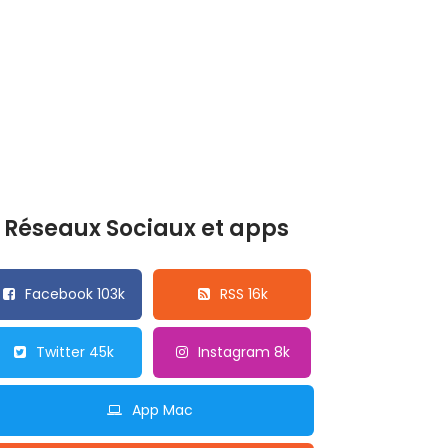
Réseaux Sociaux et apps
Facebook 103k
RSS 16k
Twitter 45k
Instagram 8k
App Mac