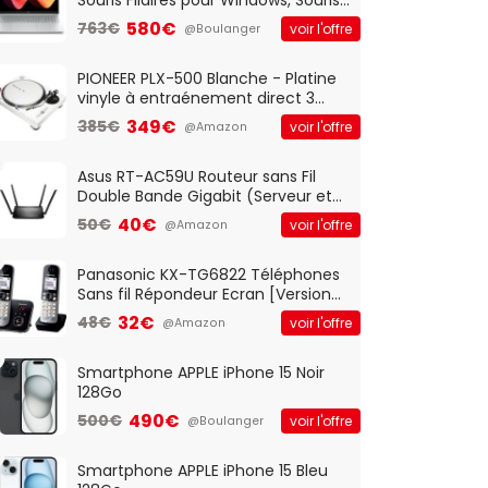
Optique Filaire, Connexion USB Plug
580€
763€
voir l'offre
@Boulanger
And Play, Confortable, Taille
Standard, PC/Portable, Clavier
QWERTY UK - Noir
PIONEER PLX-500 Blanche - Platine
vinyle à entraénement direct 3
vitesses (33-45-78 trs/min) avec
349€
385€
voir l'offre
@Amazon
pre-ampli intégré et port USB
Asus RT-AC59U Routeur sans Fil
Double Bande Gigabit (Serveur et
Client VPN, Triple Vlan, Mode Point
40€
50€
voir l'offre
@Amazon
d'accès et Bridge, contrôle
Parental, Qos)
Panasonic KX-TG6822 Téléphones
Sans fil Répondeur Ecran [Version
Française]
32€
48€
voir l'offre
@Amazon
Smartphone APPLE iPhone 15 Noir
128Go
490€
500€
voir l'offre
@Boulanger
Smartphone APPLE iPhone 15 Bleu