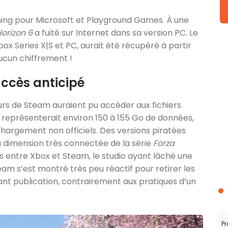
iming pour Microsoft et Playground Games. À une
Horizon 6
a fuité sur Internet dans sa version PC. Le
box Series X|S et PC, aurait été récupéré à partir
cun chiffrement !
accès anticipé
eurs de Steam auraient pu accéder aux fichiers
 représenterait environ 150 à 155 Go de données,
hargement non officiels. Des versions piratées
la dimension très connectée de la série
Forza
s entre Xbox et Steam, le studio ayant lâché une
am s’est montré très peu réactif pour retirer les
avant publication, contrairement aux pratiques d’un
Pr