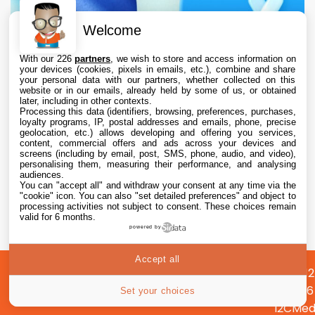
Welcome
With our 226
partners
, we wish to store and access information on
your devices (cookies, pixels in emails, etc.), combine and share
your personal data with our partners, whether collected on this
website or in our emails, already held by some of us, or obtained
later, including in other contexts.
Processing this data (identifiers, browsing, preferences, purchases,
loyalty programs, IP, postal addresses and emails, phone, precise
geolocation, etc.) allows developing and offering you services,
content, commercial offers and ads across your devices and
screens (including by email, post, SMS, phone, audio, and video),
personalising them, measuring their performance, and analysing
audiences.
You can "accept all" and withdraw your consent at any time via the
L’App Store est en panne pour plusieurs
"cookie" icon
. You can also "set detailed preferences" and object to
utilisateurs, selon Apple
processing activities not subject to consent. These choices remain
valid for 6 months.
powered by
7 Aug. 2026 • 19:34
Accept all
A
Préférences
Confidentialité
© 2012
propos
cookies
2026
Set your choices
i2CMed