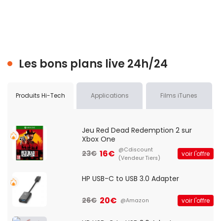
Les bons plans live 24h/24
Produits Hi-Tech
Applications
Films iTunes
Jeu Red Dead Redemption 2 sur
Xbox One
@Cdiscount
16€
23€
voir l'offre
(Vendeur Tiers)
HP USB-C to USB 3.0 Adapter
20€
26€
voir l'offre
@Amazon