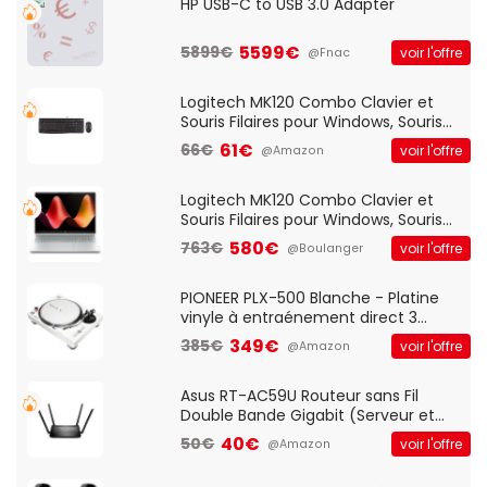
HP USB-C to USB 3.0 Adapter
5599€
5899€
voir l'offre
@Fnac
Logitech MK120 Combo Clavier et
Souris Filaires pour Windows, Souris
Optique Filaire, Connexion USB Plug
61€
66€
voir l'offre
@Amazon
And Play, Confortable, Taille
Standard, PC/Portable, Clavier
QWERTY UK - Noir
Logitech MK120 Combo Clavier et
Souris Filaires pour Windows, Souris
Optique Filaire, Connexion USB Plug
580€
763€
voir l'offre
@Boulanger
And Play, Confortable, Taille
Standard, PC/Portable, Clavier
QWERTY UK - Noir
PIONEER PLX-500 Blanche - Platine
vinyle à entraénement direct 3
vitesses (33-45-78 trs/min) avec
349€
385€
voir l'offre
@Amazon
pre-ampli intégré et port USB
Asus RT-AC59U Routeur sans Fil
Double Bande Gigabit (Serveur et
Client VPN, Triple Vlan, Mode Point
40€
50€
voir l'offre
@Amazon
d'accès et Bridge, contrôle Parental,
Qos)