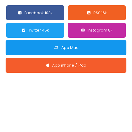
Facebook 103k
RSS 16k
Twitter 45k
Instagram 8k
App Mac
App iPhone / iPad