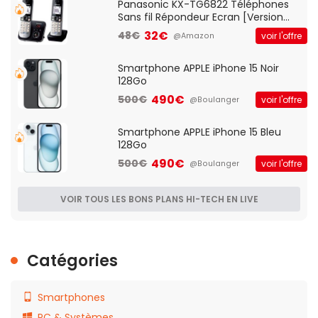
Panasonic KX-TG6822 Téléphones
Sans fil Répondeur Ecran [Version
Française]
32€
48€
voir l'offre
@Amazon
Smartphone APPLE iPhone 15 Noir
128Go
490€
500€
voir l'offre
@Boulanger
Smartphone APPLE iPhone 15 Bleu
128Go
490€
500€
voir l'offre
@Boulanger
VOIR TOUS LES BONS PLANS HI-TECH EN LIVE
Catégories
Smartphones
PC & Systèmes