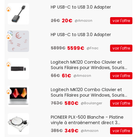
HP USB-C to USB 3.0 Adapter
20€
26€
voir l'offre
@Amazon
HP USB-C to USB 3.0 Adapter
5599€
5899€
voir l'offre
@Fnac
Logitech MK120 Combo Clavier et
Souris Filaires pour Windows, Souris
Optique Filaire, Connexion USB Plug
61€
66€
voir l'offre
@Amazon
And Play, Confortable, Taille
Standard, PC/Portable, Clavier
QWERTY UK - Noir
Logitech MK120 Combo Clavier et
Souris Filaires pour Windows, Souris
Optique Filaire, Connexion USB Plug
580€
763€
voir l'offre
@Boulanger
And Play, Confortable, Taille
Standard, PC/Portable, Clavier
QWERTY UK - Noir
PIONEER PLX-500 Blanche - Platine
vinyle à entraénement direct 3
vitesses (33-45-78 trs/min) avec
349€
385€
voir l'offre
@Amazon
pre-ampli intégré et port USB