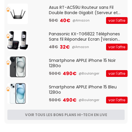
Asus RT-AC59U Routeur sans Fil
Double Bande Gigabit (Serveur et
Client VPN, Triple Vlan, Mode Point
40€
50€
voir l'offre
@Amazon
d'accès et Bridge, contrôle Parental,
Qos)
Panasonic KX-TG6822 Téléphones
Sans fil Répondeur Ecran [Version
Française]
32€
48€
voir l'offre
@Amazon
Smartphone APPLE iPhone 15 Noir
128Go
490€
500€
voir l'offre
@Boulanger
Smartphone APPLE iPhone 15 Bleu
128Go
490€
500€
voir l'offre
@Boulanger
VOIR TOUS LES BONS PLANS HI-TECH EN LIVE