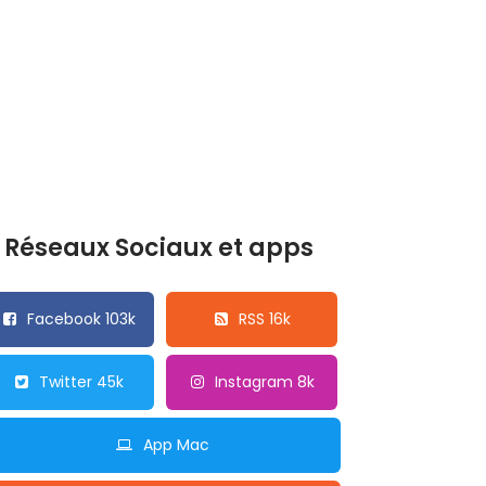
Réseaux Sociaux et apps
Facebook 103k
RSS 16k
Twitter 45k
Instagram 8k
App Mac