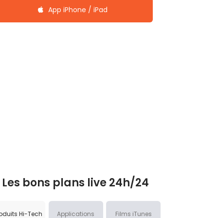
App iPhone / iPad
Les bons plans live 24h/24
oduits Hi-Tech
Applications
Films iTunes