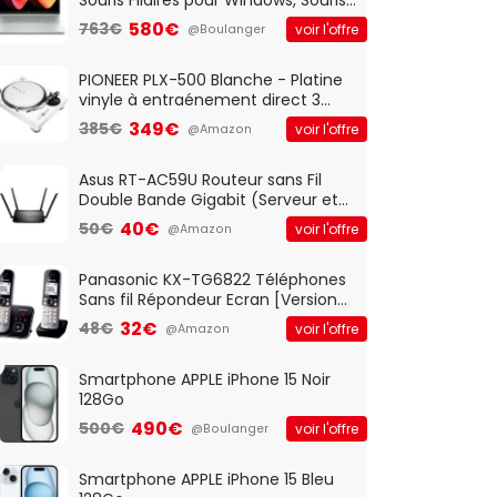
Optique Filaire, Connexion USB Plug
580€
763€
voir l'offre
@Boulanger
And Play, Confortable, Taille
Standard, PC/Portable, Clavier
QWERTY UK - Noir
PIONEER PLX-500 Blanche - Platine
vinyle à entraénement direct 3
vitesses (33-45-78 trs/min) avec
349€
385€
voir l'offre
@Amazon
pre-ampli intégré et port USB
Asus RT-AC59U Routeur sans Fil
Double Bande Gigabit (Serveur et
Client VPN, Triple Vlan, Mode Point
40€
50€
voir l'offre
@Amazon
d'accès et Bridge, contrôle
Parental, Qos)
Panasonic KX-TG6822 Téléphones
Sans fil Répondeur Ecran [Version
Française]
32€
48€
voir l'offre
@Amazon
Smartphone APPLE iPhone 15 Noir
128Go
490€
500€
voir l'offre
@Boulanger
Smartphone APPLE iPhone 15 Bleu