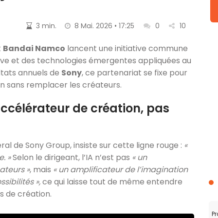
3 min.
8 Mai. 2026 • 17:25
0
10
t
Bandai Namco
lancent une initiative commune
rative et des technologies émergentes appliquées au
ltats annuels de
Sony
, ce partenariat se fixe pour
ion sans remplacer les créateurs.
célérateur de création, pas
ral de Sony Group, insiste sur cette ligne rouge :
«
. »
Selon le dirigeant, l’IA n’est pas
« un
ateurs »
, mais
« un amplificateur de l’imagination
sibilités »,
ce qui laisse tout de même entendre
s de création.
Pr