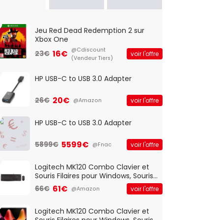
Jeu Red Dead Redemption 2 sur
Xbox One
@Cdiscount
16€
23€
voir l'offre
(Vendeur Tiers)
HP USB-C to USB 3.0 Adapter
20€
26€
voir l'offre
@Amazon
HP USB-C to USB 3.0 Adapter
5599€
5899€
voir l'offre
@Fnac
Logitech MK120 Combo Clavier et
Souris Filaires pour Windows, Souris
Optique Filaire, Connexion USB Plug
61€
66€
voir l'offre
@Amazon
And Play, Confortable, Taille
Standard, PC/Portable, Clavier
QWERTY UK - Noir
Logitech MK120 Combo Clavier et
Souris Filaires pour Windows, Souris