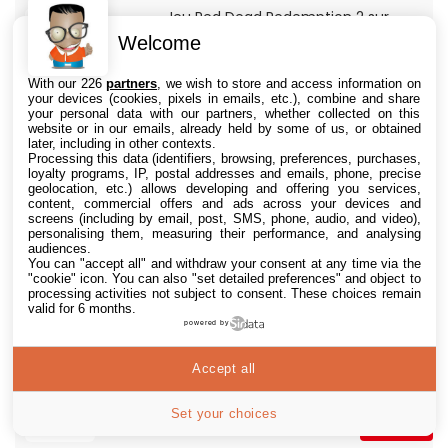
Jeu Red Dead Redemption 2 sur
Xbox One
Welcome
@Cdiscount
16€
23€
voir l'offre
(Vendeur Tiers)
With our 226
partners
, we wish to store and access information on
your devices (cookies, pixels in emails, etc.), combine and share
HP USB-C to USB 3.0 Adapter
your personal data with our partners, whether collected on this
website or in our emails, already held by some of us, or obtained
later, including in other contexts.
20€
26€
Processing this data (identifiers, browsing, preferences, purchases,
voir l'offre
@Amazon
loyalty programs, IP, postal addresses and emails, phone, precise
geolocation, etc.) allows developing and offering you services,
HP USB-C to USB 3.0 Adapter
content, commercial offers and ads across your devices and
screens (including by email, post, SMS, phone, audio, and video),
personalising them, measuring their performance, and analysing
5599€
5899€
audiences.
voir l'offre
@Fnac
You can "accept all" and withdraw your consent at any time via the
"cookie" icon
. You can also "set detailed preferences" and object to
Logitech MK120 Combo Clavier et
processing activities not subject to consent. These choices remain
valid for 6 months.
Souris Filaires pour Windows, Souris
powered by
Optique Filaire, Connexion USB Plug
61€
66€
voir l'offre
@Amazon
And Play, Confortable, Taille
Standard, PC/Portable, Clavier
Accept all
QWERTY UK - Noir
Logitech MK120 Combo Clavier et
Souris Filaires pour Windows, Souris
Set your choices
Optique Filaire, Connexion USB Plug
580€
763€
voir l'offre
@Boulanger
And Play, Confortable, Taille