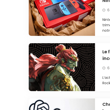
Nin
6
Nint
trim
notr
Le 
inc
6
L’ac
Rock
Cha