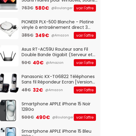
Optique Filaire, Connexion USB Plug
580€
763€
voir l'offre
@Boulanger
And Play, Confortable, Taille
Standard, PC/Portable, Clavier
QWERTY UK - Noir
PIONEER PLX-500 Blanche - Platine
vinyle à entraénement direct 3
vitesses (33-45-78 trs/min) avec
349€
385€
voir l'offre
@Amazon
pre-ampli intégré et port USB
Asus RT-AC59U Routeur sans Fil
Double Bande Gigabit (Serveur et
Client VPN, Triple Vlan, Mode Point
40€
50€
voir l'offre
@Amazon
d'accès et Bridge, contrôle
Parental, Qos)
Panasonic KX-TG6822 Téléphones
Sans fil Répondeur Ecran [Version
Française]
32€
48€
voir l'offre
@Amazon
Smartphone APPLE iPhone 15 Noir
128Go
490€
500€
voir l'offre
@Boulanger
Smartphone APPLE iPhone 15 Bleu