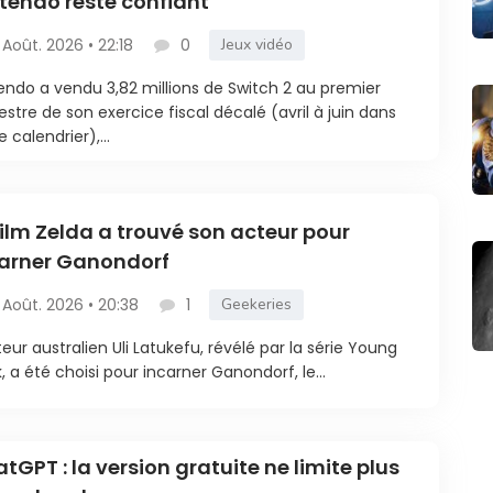
tendo reste confiant
 Août. 2026 • 22:18
0
Jeux vidéo
endo a vendu 3,82 millions de Switch 2 au premier
estre de son exercice fiscal décalé (avril à juin dans
e calendrier),...
film Zelda a trouvé son acteur pour
arner Ganondorf
 Août. 2026 • 20:38
1
Geekeries
teur australien Uli Latukefu, révélé par la série Young
, a été choisi pour incarner Ganondorf, le...
tGPT : la version gratuite ne limite plus