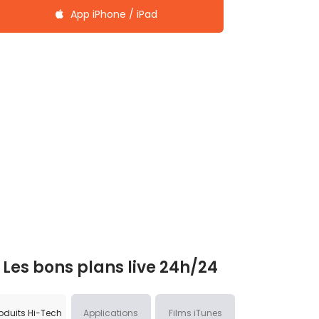
App iPhone / iPad
Les bons plans live 24h/24
oduits Hi-Tech
Applications
Films iTunes