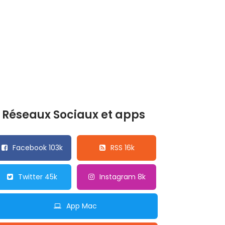
Réseaux Sociaux et apps
Facebook 103k
RSS 16k
Twitter 45k
Instagram 8k
App Mac