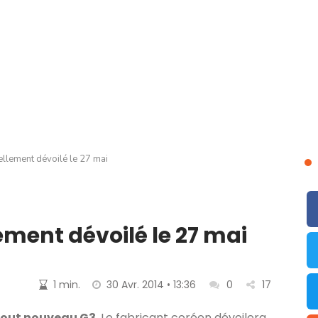
ellement dévoilé le 27 mai
lement dévoilé le 27 mai
1 min.
30 Avr. 2014 • 13:36
0
17
 tout nouveau G3
. Le fabricant coréen dévoilera