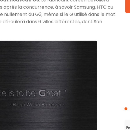
s après la concurrence, à savoir Samsung, HTC ou
le nullement du G3, même si le G utilisé dans le mot
 déroulera dans 6 villes différentes, dont San
Pr