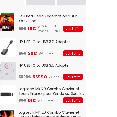
Jeu Red Dead Redemption 2 sur
Xbox One
@Cdiscount
16€
23€
voir l'offre
(Vendeur Tiers)
HP USB-C to USB 3.0 Adapter
20€
26€
voir l'offre
@Amazon
HP USB-C to USB 3.0 Adapter
5599€
5899€
voir l'offre
@Fnac
Logitech MK120 Combo Clavier et
Souris Filaires pour Windows, Souris
Optique Filaire, Connexion USB Plug
61€
66€
voir l'offre
@Amazon
And Play, Confortable, Taille
Standard, PC/Portable, Clavier
QWERTY UK - Noir
Logitech MK120 Combo Clavier et
Souris Filaires pour Windows, Souris