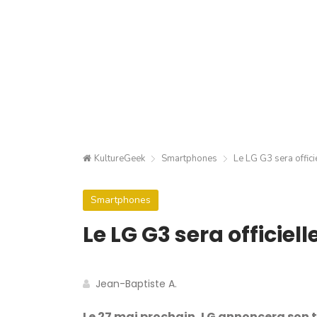
KultureGeek
Smartphones
Le LG G3 sera offici
Smartphones
Le LG G3 sera officiel
Jean-Baptiste A.
Le 27 mai prochain, LG annoncera son