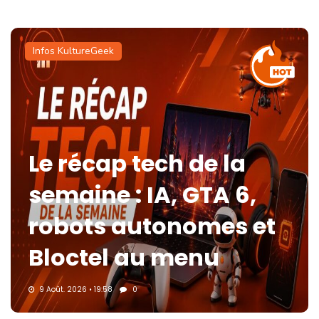
Infos KultureGeek
Le récap tech de la
semaine : IA, GTA 6,
robots autonomes et
Bloctel au menu
9 Août. 2026 • 19:58
0