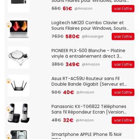
Souris Filaires pour Windows, Souris
Optique Filaire, Connexion USB Plug
61€
66€
voir l'offre
@Amazon
And Play, Confortable, Taille
Standard, PC/Portable, Clavier
QWERTY UK - Noir
Logitech MK120 Combo Clavier et
Souris Filaires pour Windows, Souris
Optique Filaire, Connexion USB Plug
580€
763€
voir l'offre
@Boulanger
And Play, Confortable, Taille
Standard, PC/Portable, Clavier
QWERTY UK - Noir
PIONEER PLX-500 Blanche - Platine
vinyle à entraénement direct 3
vitesses (33-45-78 trs/min) avec
349€
385€
voir l'offre
@Amazon
pre-ampli intégré et port USB
Asus RT-AC59U Routeur sans Fil
Double Bande Gigabit (Serveur et
Client VPN, Triple Vlan, Mode Point
40€
50€
voir l'offre
@Amazon
d'accès et Bridge, contrôle Parental,
Qos)
Panasonic KX-TG6822 Téléphones
Sans fil Répondeur Ecran [Version
Française]
32€
48€
voir l'offre
@Amazon
Smartphone APPLE iPhone 15 Noir