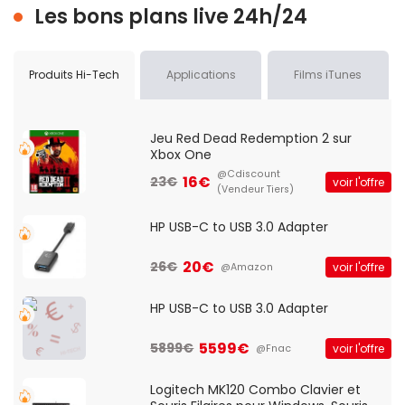
Les bons plans live 24h/24
Produits Hi-Tech
Applications
Films iTunes
Jeu Red Dead Redemption 2 sur
Xbox One
@Cdiscount
16€
23€
voir l'offre
(Vendeur Tiers)
HP USB-C to USB 3.0 Adapter
20€
26€
voir l'offre
@Amazon
HP USB-C to USB 3.0 Adapter
5599€
5899€
voir l'offre
@Fnac
Logitech MK120 Combo Clavier et