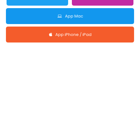
App Mac
App iPhone / iPad